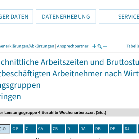
GER DATEN
DATENERHEBUNG
SERVIC
henerklärungen/Abkürzungen
|
Ansprechpartner
|
Tabell
chnittliche Arbeitszeiten und Bruttos
itbeschäftigten Arbeitnehmer nach Wir
ngsgruppen
ringen
C-F
C
CA
CB
D
DA
DB
DE
DJ
C-O