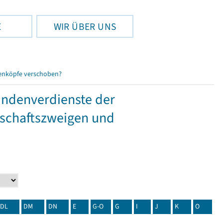
E
WIR ÜBER UNS
enköpfe verschoben?
tundenverdienste der
tschaftszweigen und
DL
DM
DN
E
G-O
G
I
J
K
O