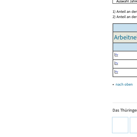
1) Anteil an d
2) Anteil an d
Arbeitne
▴
nach oben
Das Thüringer