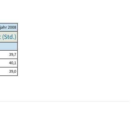
ljahr 2008
(Std.)
39,7
40,1
39,0