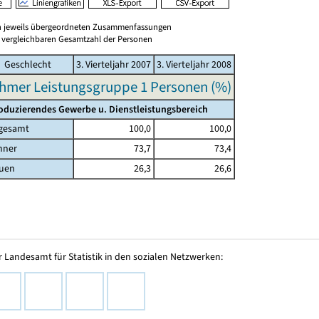
en jeweils übergeordneten Zusammenfassungen
er vergleichbaren Gesamtzahl der Personen
Geschlecht
3. Vierteljahr 2007
3. Vierteljahr 2008
hmer Leistungsgruppe 1 Personen (%)
oduzierendes Gewerbe u. Dienstleistungsbereich
gesamt
100,0
100,0
nner
73,7
73,4
uen
26,3
26,6
 Landesamt für Statistik in den sozialen Netzwerken: