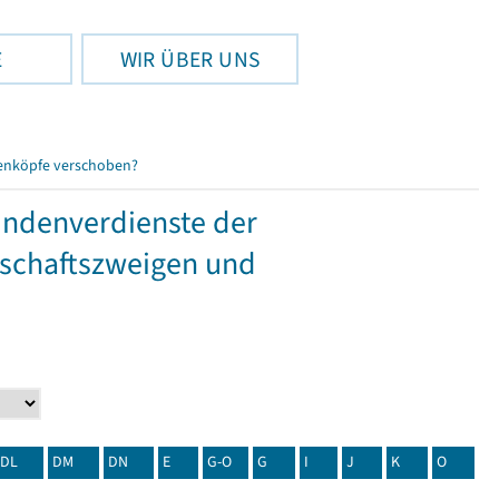
E
WIR ÜBER UNS
enköpfe verschoben?
tundenverdienste der
tschaftszweigen und
DL
DM
DN
E
G-O
G
I
J
K
O