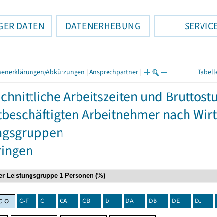
GER DATEN
DATENERHEBUNG
SERVIC
henerklärungen/Abkürzungen
|
Ansprechpartner
|
Tabell
chnittliche Arbeitszeiten und Bruttos
itbeschäftigten Arbeitnehmer nach Wir
ngsgruppen
ringen
C-F
C
CA
CB
D
DA
DB
DE
DJ
C-O