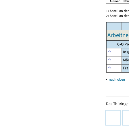
1) Anteil an d
2) Anteil an d
Arbeitne
C-O Pr
Ins
Mä
Fra
▴
nach oben
Das Thüringer