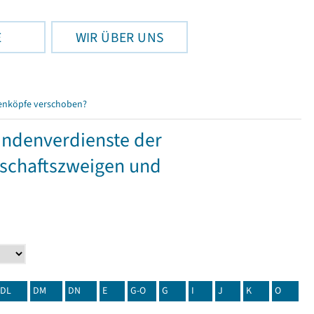
E
WIR ÜBER UNS
enköpfe verschoben?
tundenverdienste der
tschaftszweigen und
DL
DM
DN
E
G-O
G
I
J
K
O