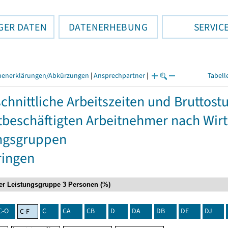
GER DATEN
DATENERHEBUNG
SERVIC
henerklärungen/Abkürzungen
|
Ansprechpartner
|
Tabell
chnittliche Arbeitszeiten und Bruttos
itbeschäftigten Arbeitnehmer nach Wir
ngsgruppen
ringen
C-O
C
CA
CB
D
DA
DB
DE
DJ
C-F