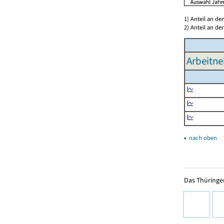
1) Anteil an d
2) Anteil an d
Arbeitne
▴
nach oben
Das Thüringer