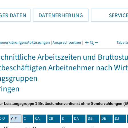
GER DATEN
DATENERHEBUNG
SERVIC
henerklärungen/Abkürzungen
|
Ansprechpartner
|
Tabell
chnittliche Arbeitszeiten und Bruttos
itbeschäftigten Arbeitnehmer nach Wir
ngsgruppen
ringen
C-O
C
CA
CB
D
DA
DB
DE
DJ
C-F