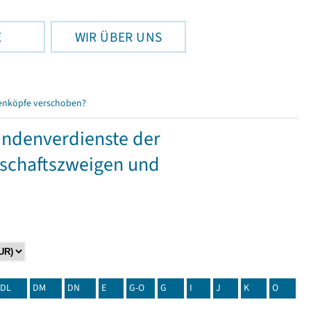
E
WIR ÜBER UNS
enköpfe verschoben?
tundenverdienste der
tschaftszweigen und
DL
DM
DN
E
G-O
G
I
J
K
O