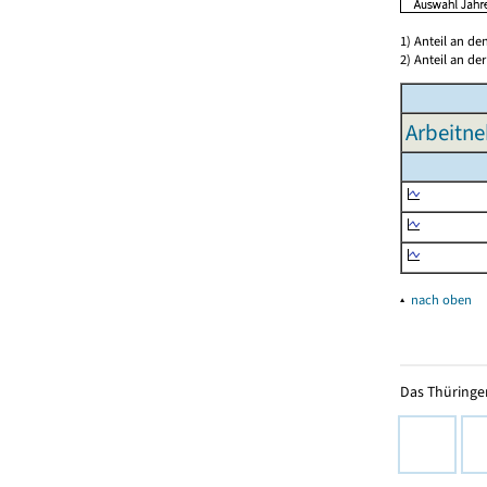
1) Anteil an d
2) Anteil an d
Arbeitne
▴
nach oben
Das Thüringer