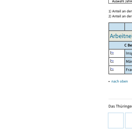
1) Anteil an d
2) Anteil an d
Arbeitne
C B
Ins
Mä
Fra
▴
nach oben
Das Thüringer