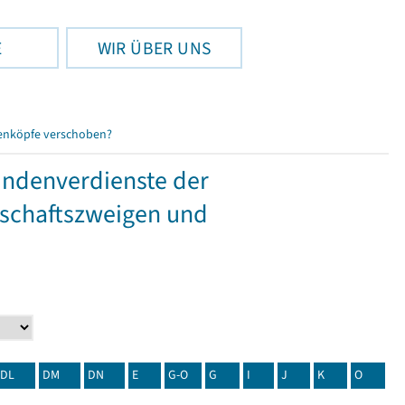
E
WIR ÜBER UNS
enköpfe verschoben?
tundenverdienste der
tschaftszweigen und
DL
DM
DN
E
G-O
G
I
J
K
O