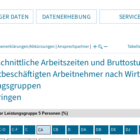
GER DATEN
DATENERHEBUNG
SERVIC
henerklärungen/Abkürzungen
|
Ansprechpartner
|
Tabell
chnittliche Arbeitszeiten und Bruttos
itbeschäftigten Arbeitnehmer nach Wir
ngsgruppen
ringen
C-O
C-F
C
CB
D
DA
DB
DE
DJ
CA