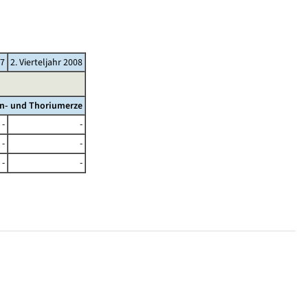
07
2. Vierteljahr 2008
an- und Thoriumerze
-
-
-
-
-
-