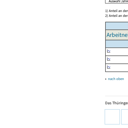
1) Anteil an d
2) Anteil an d
Arbeitn
▴
nach oben
Das Thüringer