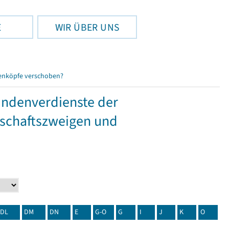
E
WIR ÜBER UNS
enköpfe verschoben?
tundenverdienste der
tschaftszweigen und
DL
DM
DN
E
G-O
G
I
J
K
O