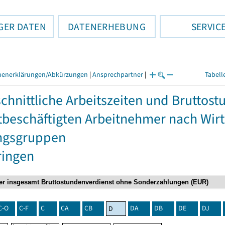
GER DATEN
DATENERHEBUNG
SERVIC
henerklärungen/Abkürzungen
|
Ansprechpartner
|
Tabell
chnittliche Arbeitszeiten und Bruttos
itbeschäftigten Arbeitnehmer nach Wir
ngsgruppen
ringen
C-O
C-F
C
CA
CB
DA
DB
DE
DJ
D