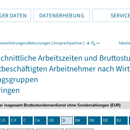
GER DATEN
DATENERHEBUNG
SERVIC
henerklärungen/Abkürzungen
|
Ansprechpartner
|
Tabell
chnittliche Arbeitszeiten und Bruttos
itbeschäftigten Arbeitnehmer nach Wir
ngsgruppen
ringen
C-O
C-F
C
CA
CB
DA
DB
DE
DJ
D