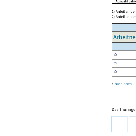
1) Anteil an d
2) Anteil an d
Arbeitn
▴
nach oben
Das Thüringer