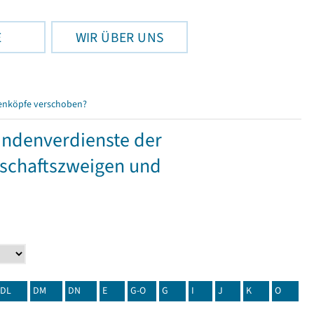
E
WIR ÜBER UNS
enköpfe verschoben?
tundenverdienste der
tschaftszweigen und
DL
DM
DN
E
G-O
G
I
J
K
O