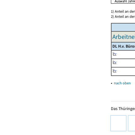
1) Anteil an d
2) Anteil an d
Arbeitne
DL H.v. Bür
▴
nach oben
Das Thüringer