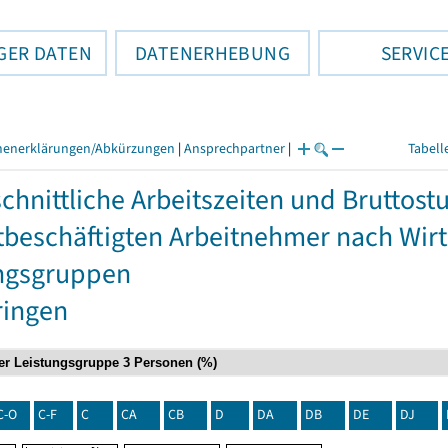
GER DATEN
DATENERHEBUNG
SERVIC
henerklärungen/Abkürzungen
|
Ansprechpartner
|
Tabell
chnittliche Arbeitszeiten und Bruttos
itbeschäftigten Arbeitnehmer nach Wir
ngsgruppen
ringen
C-O
C-F
C
CA
CB
D
DA
DB
DE
DJ