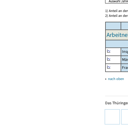
1) Anteil an d
2) Anteil an d
Arbeitne
Ins
Mä
Fra
▴
nach oben
Das Thüringer