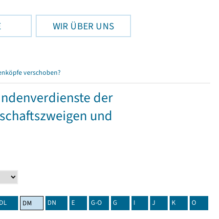
E
WIR ÜBER UNS
enköpfe verschoben?
tundenverdienste der
tschaftszweigen und
DL
DN
E
G-O
G
I
J
K
O
DM