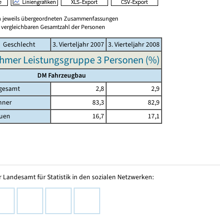
en jeweils übergeordneten Zusammenfassungen
er vergleichbaren Gesamtzahl der Personen
Geschlecht
3. Vierteljahr 2007
3. Vierteljahr 2008
hmer Leistungsgruppe 3 Personen (%)
DM Fahrzeugbau
gesamt
2,8
2,9
nner
83,3
82,9
uen
16,7
17,1
 Landesamt für Statistik in den sozialen Netzwerken: