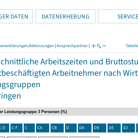
GER DATEN
DATENERHEBUNG
SERVIC
henerklärungen/Abkürzungen
|
Ansprechpartner
|
Tabell
chnittliche Arbeitszeiten und Bruttos
itbeschäftigten Arbeitnehmer nach Wir
ngsgruppen
ringen
C-O
C-F
C
CA
CB
D
DA
DB
DE
DJ