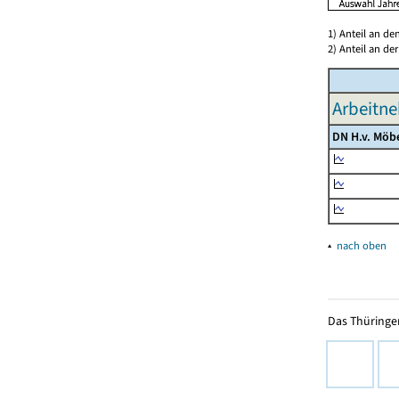
1) Anteil an d
2) Anteil an d
Arbeitne
DN H.v. Möb
▴
nach oben
Das Thüringer