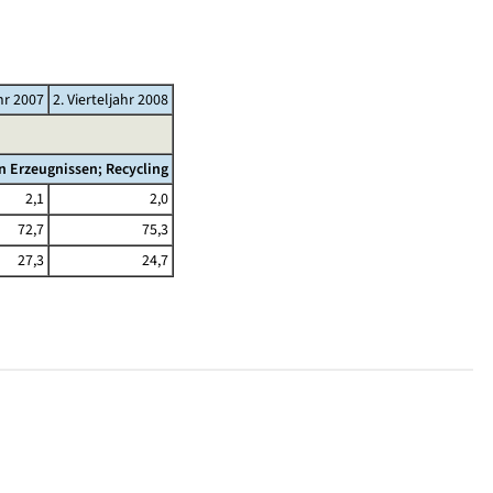
ahr 2007
2. Vierteljahr 2008
 Erzeugnissen; Recycling
2,1
2,0
72,7
75,3
27,3
24,7