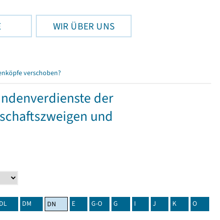
E
WIR ÜBER UNS
enköpfe verschoben?
tundenverdienste der
tschaftszweigen und
DL
DM
E
G-O
G
I
J
K
O
DN