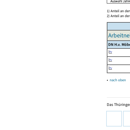
1) Anteil an d
2) Anteil an d
Arbeitne
DN H.v. Möb
▴
nach oben
Das Thüringer