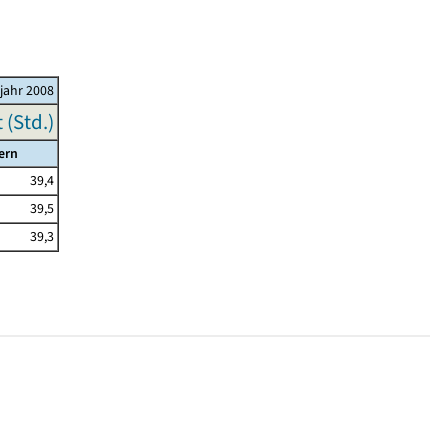
ljahr 2008
(Std.)
ern
39,4
39,5
39,3