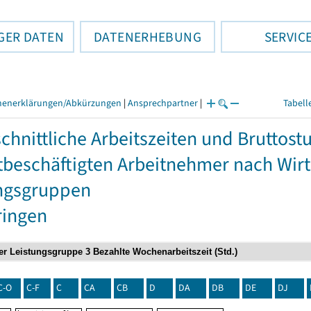
GER DATEN
DATENERHEBUNG
SERVIC
henerklärungen/Abkürzungen
|
Ansprechpartner
|
Tabell
chnittliche Arbeitszeiten und Bruttos
itbeschäftigten Arbeitnehmer nach Wir
ngsgruppen
ringen
C-O
C-F
C
CA
CB
D
DA
DB
DE
DJ