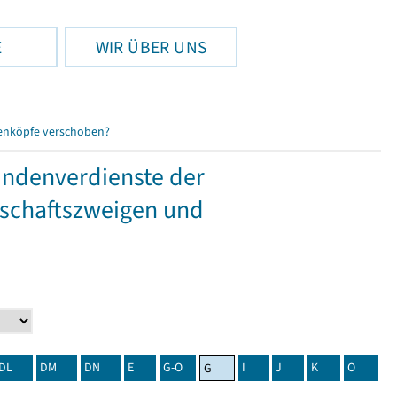
E
WIR ÜBER UNS
enköpfe verschoben?
tundenverdienste der
tschaftszweigen und
DL
DM
DN
E
G-O
I
J
K
O
G