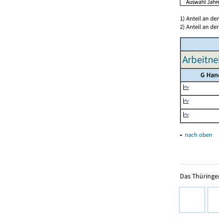
1) Anteil an d
2) Anteil an d
Arbeitne
G Han
▴
nach oben
Das Thüringer