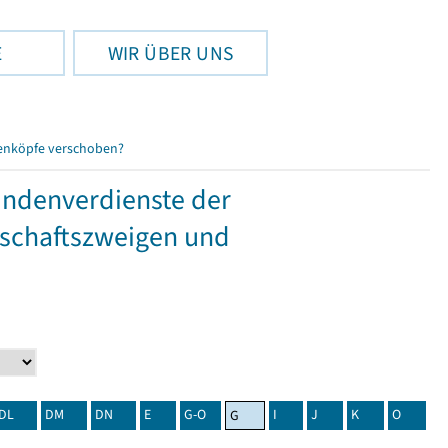
E
WIR ÜBER UNS
enköpfe verschoben?
tundenverdienste der
tschaftszweigen und
DL
DM
DN
E
G-O
I
J
K
O
G