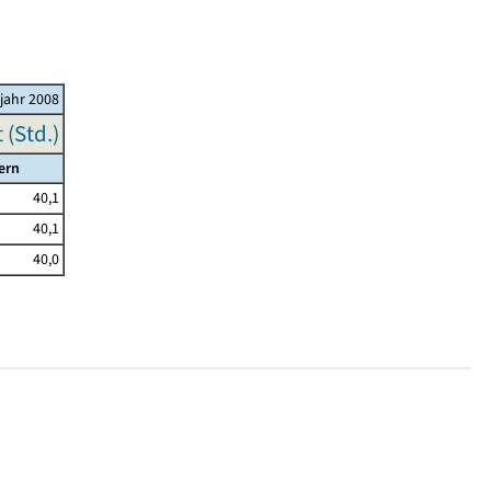
ljahr 2008
(Std.)
ern
40,1
40,1
40,0