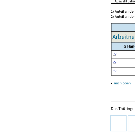
1) Anteil an d
2) Anteil an d
Arbeitne
G Han
▴
nach oben
Das Thüringer