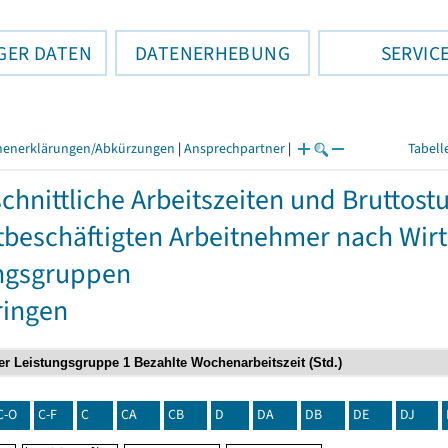
GER DATEN
DATENERHEBUNG
SERVIC
henerklärungen/Abkürzungen
|
Ansprechpartner
|
Tabell
chnittliche Arbeitszeiten und Bruttos
itbeschäftigten Arbeitnehmer nach Wir
ngsgruppen
ringen
C-O
C-F
C
CA
CB
D
DA
DB
DE
DJ