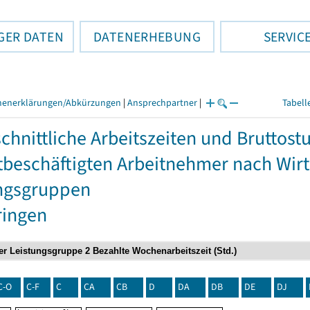
GER DATEN
DATENERHEBUNG
SERVIC
henerklärungen/Abkürzungen
|
Ansprechpartner
|
Tabell
chnittliche Arbeitszeiten und Bruttos
itbeschäftigten Arbeitnehmer nach Wir
ngsgruppen
ringen
C-O
C-F
C
CA
CB
D
DA
DB
DE
DJ