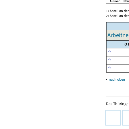
1) Anteil an d
2) Anteil an d
Arbeitne
O 
▴
nach oben
Das Thüringer