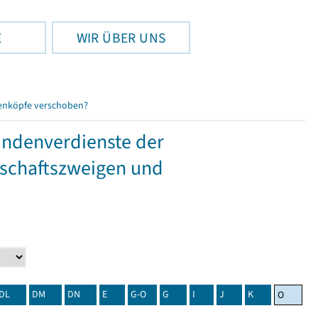
E
WIR ÜBER UNS
enköpfe verschoben?
tundenverdienste der
tschaftszweigen und
DL
DM
DN
E
G-O
G
I
J
K
O