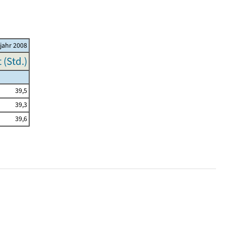
ljahr 2008
(Std.)
39,5
39,3
39,6