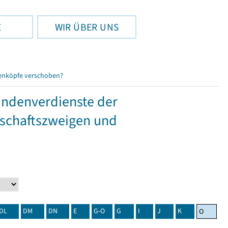
E
WIR ÜBER UNS
enköpfe verschoben?
tundenverdienste der
tschaftszweigen und
DL
DM
DN
E
G-O
G
I
J
K
O