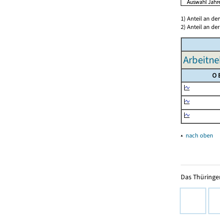
1) Anteil an d
2) Anteil an d
Arbeitne
O 
▴
nach oben
Das Thüringer