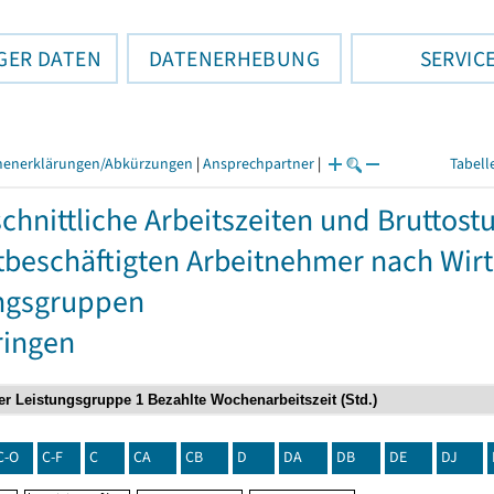
GER DATEN
DATENERHEBUNG
SERVIC
henerklärungen/Abkürzungen
|
Ansprechpartner
|
Tabell
chnittliche Arbeitszeiten und Bruttos
itbeschäftigten Arbeitnehmer nach Wir
ngsgruppen
ringen
C-O
C-F
C
CA
CB
D
DA
DB
DE
DJ