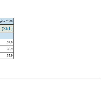
ljahr 2008
(Std.)
39,9
39,9
39,9