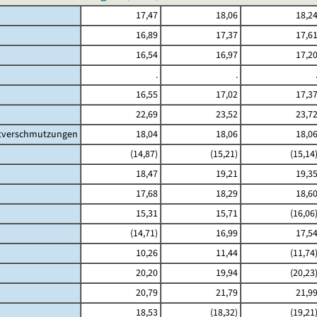
17,47
18,06
18,2
16,89
17,37
17,6
16,54
16,97
17,2
.
.
16,55
17,02
17,3
22,69
23,52
23,7
ltverschmutzungen
18,04
18,06
18,0
(14,87)
(15,21)
(15,14
18,47
19,21
19,3
17,68
18,29
18,6
15,31
15,71
(16,06
(14,71)
16,99
17,5
10,26
11,44
(11,74
20,20
19,94
(20,23
20,79
21,79
21,9
18,53
(18,32)
(19,21