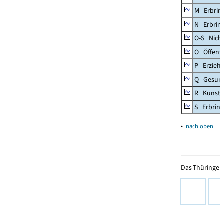
M Erbrin
N Erbrin
O-S Nic
O Öffent
P Erzieh
Q Gesun
R Kunst
S Erbrin
▴
nach oben
Das Thüringer