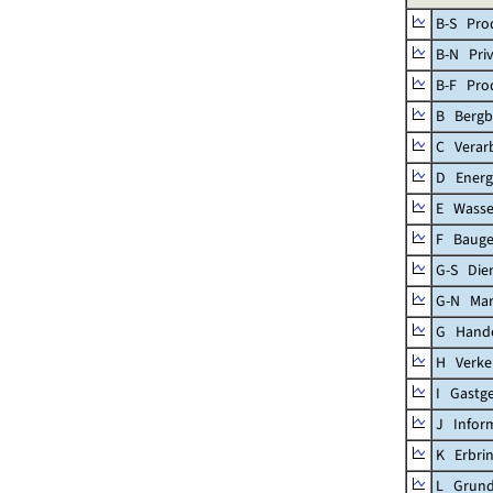
B-S Prod
B-N Priv
B-F Pro
B Bergb
C Verar
D Energ
E Wasse
F Baug
G-S Dien
G-N Mar
G Handel
H Verke
I Gastg
J Infor
K Erbrin
L Grund