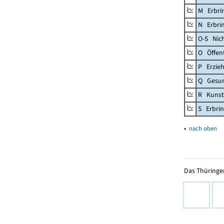
M Erbrin
N Erbrin
O-S Nic
O Öffent
P Erzieh
Q Gesun
R Kunst
S Erbrin
▴
nach oben
Das Thüringer