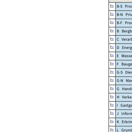
B-S Prod
B-N Priv
B-F Pro
B Bergb
C Verar
D Energ
E Wasse
F Baug
G-S Dien
G-N Mar
G Handel
H Verke
I Gastg
J Infor
K Erbrin
L Grund