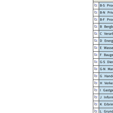
B-S Prod
B-N Priv
B-F Pro
B Bergb
C Verar
D Energ
E Wasse
F Baug
G-S Dien
G-N Mar
G Handel
H Verke
I Gastg
J Infor
K Erbrin
L Grund