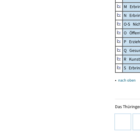
M Erbrin
N Erbrin
O-S Nic
O Öffent
P Erzieh
Q Gesun
R Kunst
S Erbrin
▴
nach oben
Das Thüringer