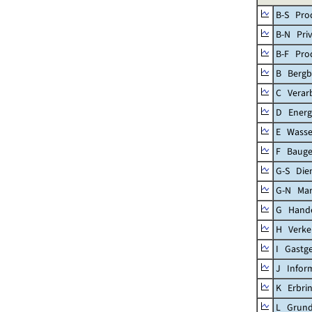
B-S Prod
B-N Priv
B-F Pro
B Bergb
C Verar
D Energ
E Wasse
F Baug
G-S Dien
G-N Mar
G Handel
H Verke
I Gastg
J Infor
K Erbrin
L Grund