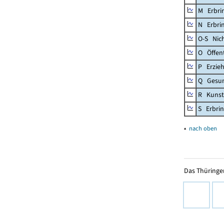
M Erbrin
N Erbrin
O-S Nic
O Öffent
P Erzieh
Q Gesun
R Kunst
S Erbrin
▴
nach oben
Das Thüringer