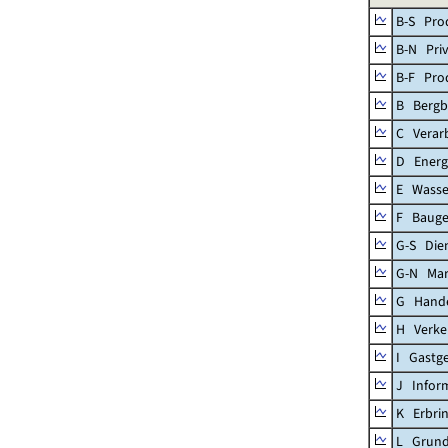
B-S Prod
B-N Priv
B-F Pro
B Bergb
C Verar
D Energ
E Wasse
F Baug
G-S Dien
G-N Mar
G Handel
H Verke
I Gastg
J Infor
K Erbrin
L Grund