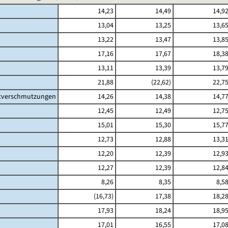
14,23
14,49
14,9
13,04
13,25
13,6
13,22
13,47
13,8
17,16
17,67
18,3
13,11
13,39
13,7
21,88
(22,62)
22,7
ltverschmutzungen
14,26
14,38
14,7
12,45
12,49
12,7
15,01
15,30
15,7
12,73
12,88
13,3
12,20
12,39
12,9
12,27
12,39
12,8
8,26
8,35
8,5
(16,73)
17,38
18,2
17,93
18,24
18,9
17,01
16,55
17,0