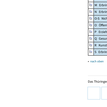
M Erbrin
N Erbrin
O-S Nic
O Öffent
P Erzieh
Q Gesun
R Kunst
S Erbrin
▴
nach oben
Das Thüringer