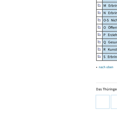
M Erbrin
N Erbrin
O-S Nic
O Öffent
P Erzieh
Q Gesun
R Kunst
S Erbrin
▴
nach oben
Das Thüringer