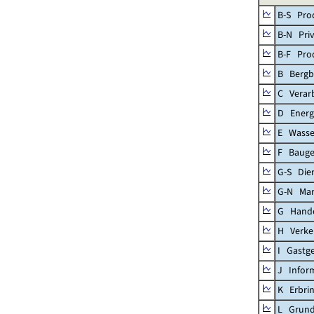
B-S Prod
B-N Priv
B-F Pro
B Bergb
C Verar
D Energ
E Wasse
F Baug
G-S Dien
G-N Mar
G Handel
H Verke
I Gastg
J Infor
K Erbrin
L Grund