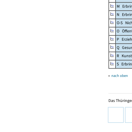
M Erbrin
N Erbrin
O-S Nic
O Öffent
P Erzieh
Q Gesun
R Kunst
S Erbrin
▴
nach oben
Das Thüringer