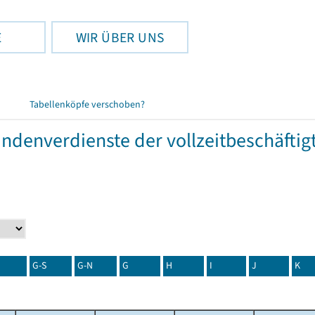
E
WIR ÜBER UNS
Tabellenköpfe verschoben?
tundenverdienste der vollzeitbeschäft
G-S
G-N
G
H
I
J
K