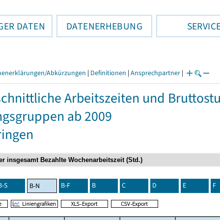
GER DATEN
DATENERHEBUNG
SERVIC
henerklärungen/Abkürzungen
|
Definitionen
|
Ansprechpartner
|
chnittliche Arbeitszeiten und Bruttos
ngsgruppen ab 2009
ringen
B-S
B-F
B
C
D
E
F
B-N