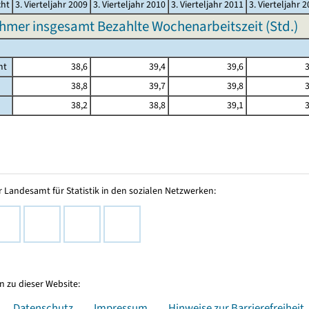
cht
3. Vierteljahr 2009
3. Vierteljahr 2010
3. Vierteljahr 2011
3. Vierteljahr 
hmer insgesamt Bezahlte Wochenarbeitszeit (Std.)
mt
38,6
39,4
39,6
3
38,8
39,7
39,8
3
38,2
38,8
39,1
3
 Landesamt für Statistik in den sozialen Netzwerken:
 zu dieser Website:
Datenschutz
Impressum
Hinweise zur Barrierefreiheit