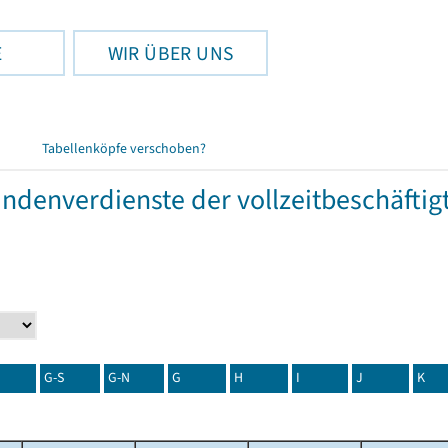
E
WIR ÜBER UNS
Tabellenköpfe verschoben?
tundenverdienste der vollzeitbeschäft
G-S
G-N
G
H
I
J
K