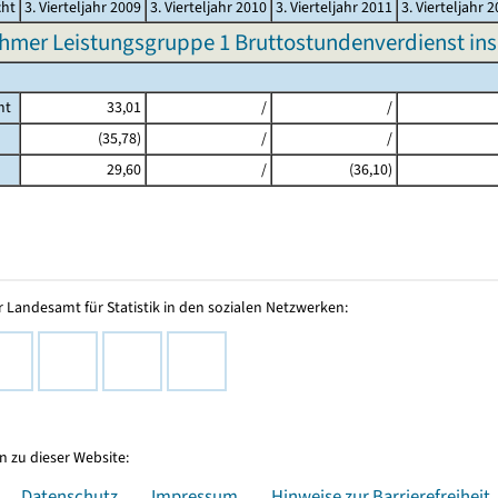
cht
3. Vierteljahr 2009
3. Vierteljahr 2010
3. Vierteljahr 2011
3. Vierteljahr 
hmer Leistungsgruppe 1 Bruttostundenverdienst in
mt
33,01
/
/
(35,78)
/
/
29,60
/
(36,10)
 Landesamt für Statistik in den sozialen Netzwerken:
 zu dieser Website:
Datenschutz
Impressum
Hinweise zur Barrierefreiheit