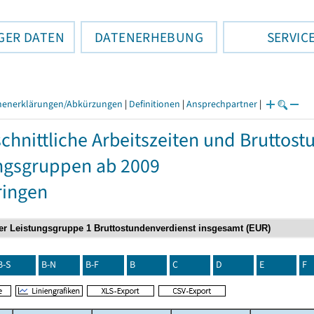
GER DATEN
DATENERHEBUNG
SERVIC
henerklärungen/Abkürzungen
|
Definitionen
|
Ansprechpartner
|
chnittliche Arbeitszeiten und Bruttos
ngsgruppen ab 2009
ringen
B-S
B-N
B-F
B
C
D
E
F