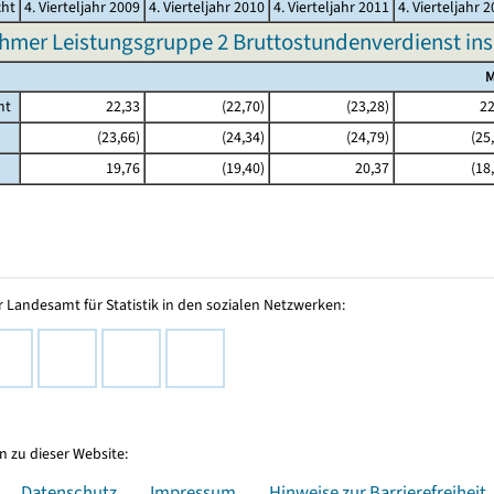
cht
4. Vierteljahr 2009
4. Vierteljahr 2010
4. Vierteljahr 2011
4. Vierteljahr 
hmer Leistungsgruppe 2 Bruttostundenverdienst in
M
mt
22,33
(22,70)
(23,28)
22
(23,66)
(24,34)
(24,79)
(25
19,76
(19,40)
20,37
(18
 Landesamt für Statistik in den sozialen Netzwerken:
 zu dieser Website:
Datenschutz
Impressum
Hinweise zur Barrierefreiheit