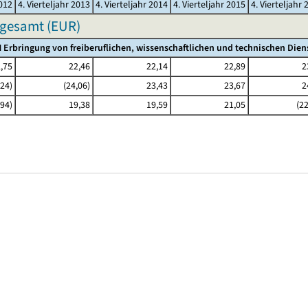
2012
4. Vierteljahr 2013
4. Vierteljahr 2014
4. Vierteljahr 2015
4. Vierteljahr 
sgesamt (EUR)
 Erbringung von freiberuflichen, wissenschaftlichen und technischen Dien
,75
22,46
22,14
22,89
2
,24)
(24,06)
23,43
23,67
2
,94)
19,38
19,59
21,05
(22