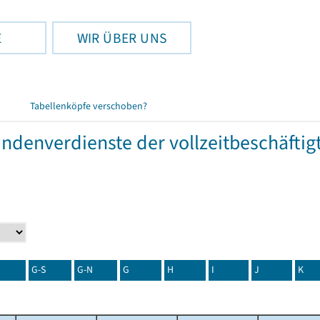
E
WIR ÜBER UNS
Tabellenköpfe verschoben?
tundenverdienste der vollzeitbeschäft
G-S
G-N
G
H
I
J
K