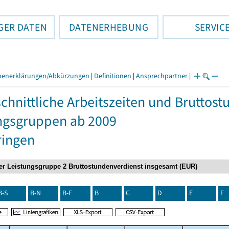
GER DATEN
DATENERHEBUNG
SERVIC
henerklärungen/Abkürzungen
|
Definitionen
|
Ansprechpartner
|
chnittliche Arbeitszeiten und Bruttos
ngsgruppen ab 2009
ringen
B-S
B-N
B-F
B
C
D
E
F