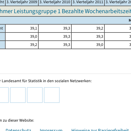
cht
3. Vierteljahr 2009
3. Vierteljahr 2010
3. Vierteljahr 2011
3. Vierteljahr 
hmer Leistungsgruppe 1 Bezahlte Wochenarbeitszeit 
M
mt
39,1
39,3
39,2
3
39,0
39,3
39,3
3
39,2
39,3
39,0
3
 Landesamt für Statistik in den sozialen Netzwerken:
 zu dieser Website:
Datenschutz
Impressum
Hinweise zur Barrierefreiheit