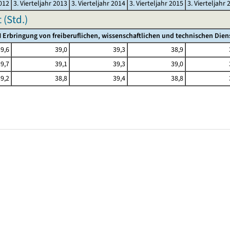
2012
3. Vierteljahr 2013
3. Vierteljahr 2014
3. Vierteljahr 2015
3. Vierteljahr 
(Std.)
 Erbringung von freiberuflichen, wissenschaftlichen und technischen Dien
9,6
39,0
39,3
38,9
9,7
39,1
39,3
39,0
9,2
38,8
39,4
38,8