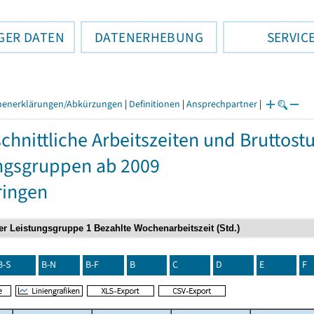
GER DATEN
DATENERHEBUNG
SERVIC
henerklärungen/Abkürzungen
|
Definitionen
|
Ansprechpartner
|
chnittliche Arbeitszeiten und Bruttos
ngsgruppen ab 2009
ringen
B-S
B-N
B-F
B
C
D
E
F