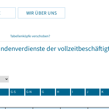
E
WIR ÜBER UNS
Tabellenköpfe verschoben?
tundenverdienste der vollzeitbeschäft
G-S
G-N
G
H
I
J
K