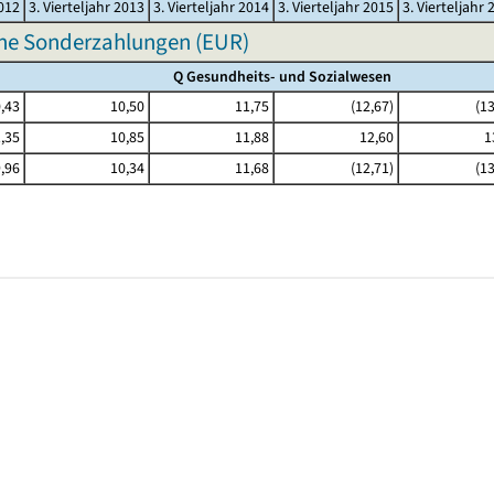
2012
3. Vierteljahr 2013
3. Vierteljahr 2014
3. Vierteljahr 2015
3. Vierteljahr 
hne Sonderzahlungen (EUR)
Q Gesundheits- und Sozialwesen
,43
10,50
11,75
(12,67)
(13
,35
10,85
11,88
12,60
1
,96
10,34
11,68
(12,71)
(13