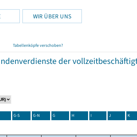
E
WIR ÜBER UNS
Tabellenköpfe verschoben?
tundenverdienste der vollzeitbeschäft
G-S
G-N
G
H
I
J
K