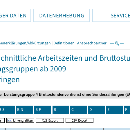
GER DATEN
DATENERHEBUNG
SERVIC
henerklärungen/Abkürzungen
|
Definitionen
|
Ansprechpartner
|
chnittliche Arbeitszeiten und Bruttos
ngsgruppen ab 2009
ringen
B-S
B-N
B-F
B
C
D
E
F