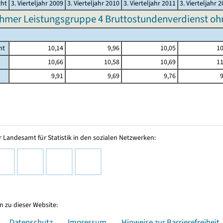
cht
3. Vierteljahr 2009
3. Vierteljahr 2010
3. Vierteljahr 2011
3. Vierteljahr 
hmer Leistungsgruppe 4 Bruttostundenverdienst o
mt
10,14
9,96
10,05
10
10,66
10,58
10,69
11
9,91
9,69
9,76
9
 Landesamt für Statistik in den sozialen Netzwerken:
 zu dieser Website:
Datenschutz
Impressum
Hinweise zur Barrierefreiheit