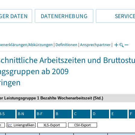
GER DATEN
DATENERHEBUNG
SERVIC
henerklärungen/Abkürzungen
|
Definitionen
|
Ansprechpartner
|
chnittliche Arbeitszeiten und Bruttos
ngsgruppen ab 2009
ringen
B-S
B-N
B-F
B
C
D
E
F