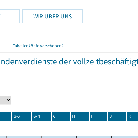
E
WIR ÜBER UNS
Tabellenköpfe verschoben?
tundenverdienste der vollzeitbeschäft
G-S
G-N
G
H
I
J
K