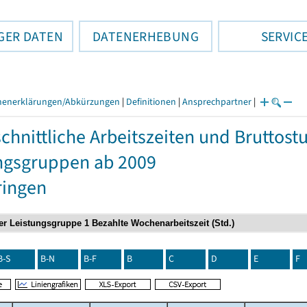
GER DATEN
DATENERHEBUNG
SERVIC
henerklärungen/Abkürzungen
|
Definitionen
|
Ansprechpartner
|
chnittliche Arbeitszeiten und Bruttos
ngsgruppen ab 2009
ringen
B-S
B-N
B-F
B
C
D
E
F