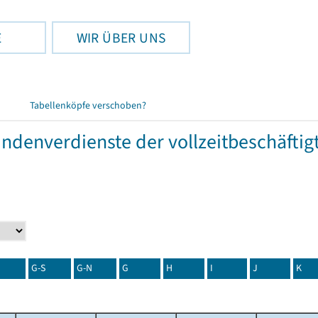
E
WIR ÜBER UNS
Tabellenköpfe verschoben?
tundenverdienste der vollzeitbeschäft
G-S
G-N
G
H
I
J
K