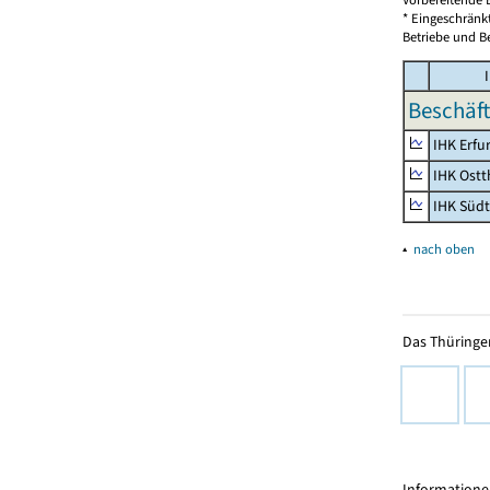
* Eingeschränk
Betriebe und Be
I
Beschäft
IHK Erfu
IHK Ostt
IHK Süd
▴
nach oben
Das Thüringer
Informationen