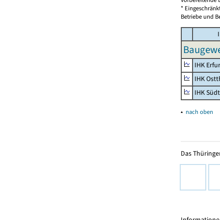
* Eingeschränk
Betriebe und Be
I
Baugewe
IHK Erfu
IHK Ostt
IHK Süd
▴
nach oben
Das Thüringer
Informationen