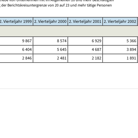
 der Berichtskreisuntergrenze von 20 auf 23 und mehr tätige Personen
2. Vierteljahr 1999
2. Vierteljahr 2000
2. Vierteljahr 2001
2. Vierteljahr 2002
9 867
8 574
6 929
5 366
6 404
5 645
4 687
3 894
2 846
2 481
2 182
1 891