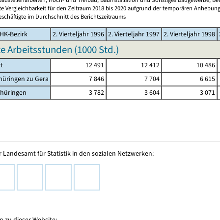
te Vergleichbarkeit für den Zeitraum 2018 bis 2020 aufgrund der temporären Anhebung
schäftigte im Durchschnitt des Berichtszeitraums
HK-Bezirk
2. Vierteljahr 1996
2. Vierteljahr 1997
2. Vierteljahr 1998
te Arbeitsstunden (
1000 Std.
)
rt
12 491
12 412
10 486
hüringen zu Gera
7 846
7 704
6 615
thüringen
3 782
3 604
3 071
 Landesamt für Statistik in den sozialen Netzwerken:
 zu dieser Website: