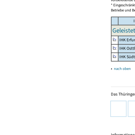
* Eingeschränk
Betriebe und Be
I
Geleiste
IHK Erfu
IHK Ostt
IHK Süd
▴
nach oben
Das Thüringer
Informationen