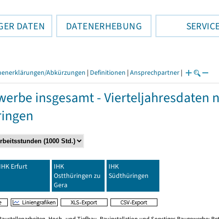
GER DATEN
DATENERHEBUNG
SERVIC
henerklärungen/Abkürzungen
|
Definitionen
|
Ansprechpartner
|
erbe insgesamt - Vierteljahresdaten 
ringen
IHK Erfurt
IHK
IHK
Ostthüringen zu
Südthüringen
Gera
Baustellenarbeiten, Hoch- und Tiefbau, Bauinstallation und Sonstiges Baugewerbe; B