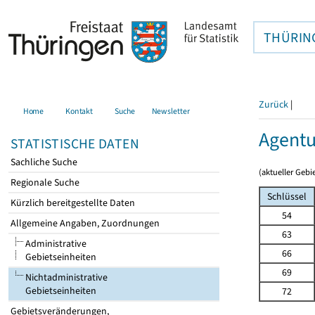
THÜRIN
Zurück
|
Home
Kontakt
Suche
Newsletter
Agentur
STATISTISCHE DATEN
Sachliche Suche
(aktueller Gebi
Regionale Suche
Schlüssel
Kürzlich bereitgestellte Daten
54
Allgemeine Angaben, Zuordnungen
63
Administrative
66
Gebietseinheiten
69
Nichtadministrative
Gebietseinheiten
72
Gebietsveränderungen,