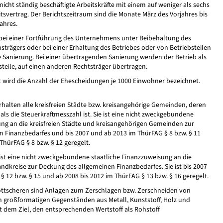
 nicht ständig beschäftigte Arbeitskräfte mit einem auf weniger als sechs
tsvertrag. Der Berichtszeitraum sind die Monate März des Vorjahres bis
ahres.
r bei einer Fortführung des Unternehmens unter Beibehaltung des
trägers oder bei einer Erhaltung des Betriebes oder von Betriebsteilen
 Sanierung. Bei einer übertragenden Sanierung werden der Betrieb als
teile, auf einen anderen Rechtsträger übertragen.
t wird die Anzahl der Ehescheidungen je 1000 Einwohner bezeichnet.
halten alle kreisfreien Städte bzw. kreisangehörige Gemeinden, deren
ls die Steuerkraftmesszahl ist. Sie ist eine nicht zweckgebundene
ung an die kreisfreien Städte und kreisangehörigen Gemeinden zur
 Finanzbedarfes und bis 2007 und ab 2013 im ThürFAG § 8 bzw. § 11
ThürFAG § 8 bzw. § 12 geregelt.
ist eine nicht zweckgebundene staatliche Finanzzuweisung an die
andkreise zur Deckung des allgemeinen Finanzbedarfes. Sie ist bis 2007
 12 bzw. § 15 und ab 2008 bis 2012 im ThürFAG § 13 bzw. § 16 geregelt.
ttscheren sind Anlagen zum Zerschlagen bzw. Zerschneiden von
 großformatigen Gegenständen aus Metall, Kunststoff, Holz und
t dem Ziel, den entsprechenden Wertstoff als Rohstoff