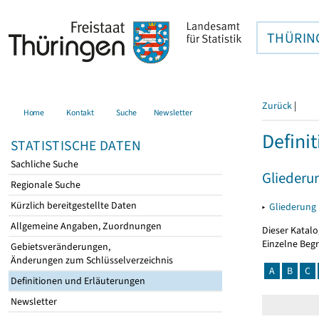
THÜRIN
Zurück
|
Home
Kontakt
Suche
Newsletter
Defini
STATISTISCHE DATEN
Sachliche Suche
Gliederu
Regionale Suche
Kürzlich bereitgestellte Daten
▸
Gliederung
Allgemeine Angaben, Zuordnungen
Dieser Katalo
Einzelne Beg
Gebietsveränderungen,
Änderungen zum Schlüsselverzeichnis
A
B
C
Definitionen und Erläuterungen
Newsletter