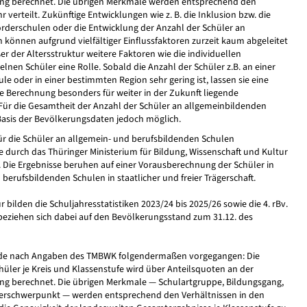
ung berechnet. Die übrigen Merkmale werden entsprechend den
r verteilt. Zukünftige Entwicklungen wie z. B. die Inklusion bzw. die
örderschulen oder die Entwicklung der Anzahl der Schüler an
 können aufgrund vielfältiger Einflussfaktoren zurzeit kaum abgeleitet
er der Altersstruktur weitere Faktoren wie die individuellen
lnen Schüler eine Rolle. Sobald die Anzahl der Schüler z.B. an einer
e oder in einer bestimmten Region sehr gering ist, lassen sie eine
Berechnung besonders für weiter in der Zukunft liegende
 Für die Gesamtheit der Anzahl der Schüler an allgemeinbildenden
 Basis der Bevölkerungsdaten jedoch möglich.
r die Schüler an allgemein- und berufsbildenden Schulen
 durch das Thüringer Ministerium für Bildung, Wissenschaft und Kultur
ie Ergebnisse beruhen auf einer Vorausberechnung der Schüler in
erufsbildenden Schulen in staatlicher und freier Trägerschaft.
 bilden die Schuljahresstatistiken 2023/24 bis 2025/26 sowie die 4. rBv.
eziehen sich dabei auf den Bevölkerungsstand zum 31.12. des
rde nach Angaben des TMBWK folgendermaßen vorgegangen: Die
üler je Kreis und Klassenstufe wird über Anteilsquoten an der
ung berechnet. Die übrigen Merkmale — Schulartgruppe, Bildungsgang,
derschwerpunkt — werden entsprechend den Verhältnissen in den