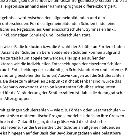
 die Genauigkeit der landesweiten Gesamtergebnisse je Klassenstufe zu
ailergebnisse anhand einer Rahmenprognose differenzkorrigiert.
 Ergebnisse wird zwischen den allgemeinbildenden und den
 unterschieden. Für die allgemeinbildenden Schulen findet eine
schulen, Regelschulen, Gemeinschaftsschulen, Gymnasien (inkl.
(inkl. sonstigen Schulen) und Förderschulen statt.
 wie z. B. die Inklusion bzw. die Anzahl der Schüler an Förderschulen
r Anzahl der Schüler an berufsbildenden Schulen können aufgrund
toren zurzeit kaum abgeleitet werden. Hier spielen außer der
aktoren wie die individuellen Entscheidungen der einzelnen Schüler
 auch Entscheidungen zu zukünftigen Schulstandorten und -arten (z. B.
andlung bestehender Schulen) Auswirkungen auf die Schülerzahlen
n. Da diese zum aktuellen Zeitpunkt nicht absehbar sind, wurde das
o-Szenario verwendet, das von konstanten Schulbesuchsquoten
d für die Veränderung der Schülerzahlen ist dabei die demografische
gen Altersgruppen.
 mit geringen Schülerzahlen — wie z. B. Förder- oder Gesamtschulen —
onen stoßen mathematische Prognosemodelle jedoch an ihre Grenzen.
re in der Zukunft liegen, desto größer wird die statistische
 Detailebene. Für die Gesamtheit der Schüler an allgemeinbildenden
 ist hingegen auf der Basis der Bevölkerungsdaten eine belastbare