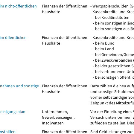
m nicht-öffentlichen
Finanzen der öffentlichen
- Wertpapierschulden (
Haushalte
- Kassenkredite und Kred
- bei Kreditinstituten
- beim sonstigen inländ
- beim sonstigen auslä
im öffentlichen
Finanzen der öffentlichen
- Kassenkredite und Kred
Haushalte
- beim Bund
- beim Land
- bei Gemeinden/Geme
- bei Zweckverbänden u
- bei der gesetzlichen S
- bei verbundenen Unt
- bei sonstigen öffent
fnahmen und sonstige
Finanzen der öffentlichen
Dazu zählen die neu au
Haushalte
und sonstige Schuldenzu
vorher selbständiger So
Zeitpunkt des Mittelzufl
einigungsplan
Unternehmen,
Vor der Einleitung eines
Gewerbeanzeigen,
Versuch unternommen we
Insolvenzen
zufrieden zu stellen. D
nsthilfen
Finanzen der öffentlichen
Sind Geldleistungen zur 