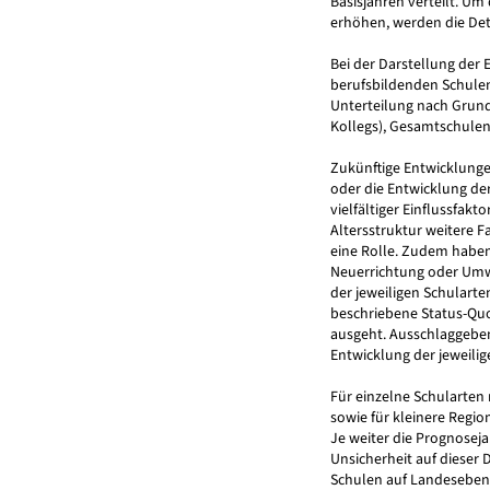
Basisjahren verteilt. Um
erhöhen, werden die Det
Bei der Darstellung der
berufsbildenden Schulen
Unterteilung nach Grund
Kollegs), Gesamtschulen 
Zukünftige Entwicklungen
oder die Entwicklung de
vielfältiger Einflussfak
Altersstruktur weitere F
eine Rolle. Zudem haben
Neuerrichtung oder Umw
der jeweiligen Schularte
beschriebene Status-Qu
ausgeht. Ausschlaggeben
Entwicklung der jeweili
Für einzelne Schularten
sowie für kleinere Regi
Je weiter die Prognosejah
Unsicherheit auf dieser
Schulen auf Landesebene