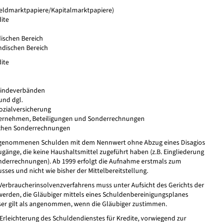
Geldmarktpapiere/Kapitalmarktpapiere)
ite
ischen Bereich
ndischen Bereich
ite
indeverbänden
nd dgl.
ozialversicherung
ernehmen, Beteiligungen und Sonderrechnungen
lichen Sonderrechnungen
fgenommenen Schulden mit dem Nennwert ohne Abzug eines Disagios
gänge, die keine Haushaltsmittel zugeführt haben (z.B. Eingliederung
nderrechnungen). Ab 1999 erfolgt die Aufnahme erstmals zum
usses und nicht wie bisher der Mittelbereitstellung.
 Verbraucherinsolvenzverfahrens muss unter Aufsicht des Gerichts der
rden, die Gläubiger mittels eines Schuldenbereinigungsplanes
ieser gilt als angenommen, wenn die Gläubiger zustimmen.
Erleichterung des Schuldendienstes für Kredite, vorwiegend zur