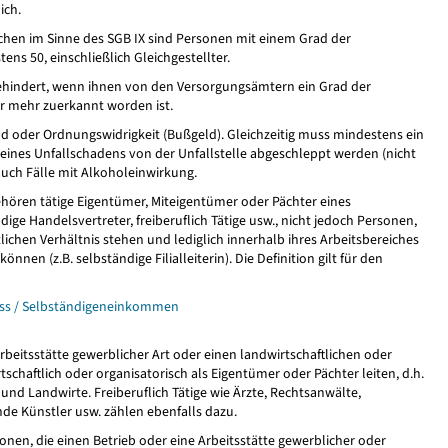
ich.
hen im Sinne des SGB IX sind Personen mit einem Grad der
ns 50, einschließlich Gleichgestellter.
hindert, wenn ihnen von den Versorgungsämtern ein Grad der
r mehr zuerkannt worden ist.
nd oder Ordnungswidrigkeit (Bußgeld). Gleichzeitig muss mindestens ein
 eines Unfallschadens von der Unfallstelle abgeschleppt werden (nicht
t auch Fälle mit Alkoholeinwirkung.
hören tätige Eigentümer, Miteigentümer oder Pächter eines
ge Handelsvertreter, freiberuflich Tätige usw., nicht jedoch Personen,
tlichen Verhältnis stehen und lediglich innerhalb ihres Arbeitsbereiches
önnen (z.B. selbständige Filialleiterin). Die Definition gilt für den
uss / Selbständigeneinkommen
Arbeitsstätte gewerblicher Art oder einen landwirtschaftlichen oder
tschaftlich oder organisatorisch als Eigentümer oder Pächter leiten, d.h.
nd Landwirte. Freiberuflich Tätige wie Ärzte, Rechtsanwälte,
fende Künstler usw. zählen ebenfalls dazu.
onen, die einen Betrieb oder eine Arbeitsstätte gewerblicher oder