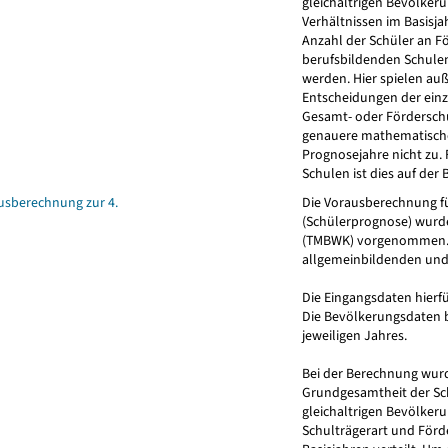
gleichaltrigen Bevölker
Verhältnissen im Basisjah
Anzahl der Schüler an F
berufsbildenden Schulen
werden. Hier spielen auß
Entscheidungen der einze
Gesamt- oder Förderschul
genauere mathematische 
Prognosejahre nicht zu.
Schulen ist dies auf der
usberechnung zur 4.
Die Vorausberechnung fü
(Schülerprognose) wurde
(TMBWK) vorgenommen. D
allgemeinbildenden und b
Die Eingangsdaten hierfür
Die Bevölkerungsdaten b
jeweiligen Jahres.
Bei der Berechnung wu
Grundgesamtheit der Sch
gleichaltrigen Bevölker
Schulträgerart und För