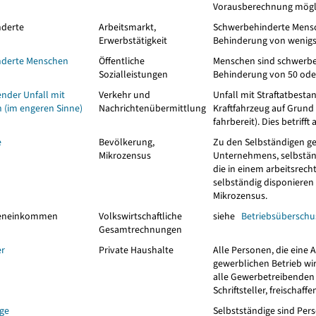
Vorausberechnung mögl
derte
Arbeitsmarkt,
Schwerbehinderte Mensc
Erwerbstätigkeit
Behinderung von wenigste
nderte Menschen
Öffentliche
Menschen sind schwerbe
Sozialleistungen
Behinderung von 50 ode
nder Unfall mit
Verkehr und
Unfall mit Straftatbesta
 (im engeren Sinne)
Nachrichtenübermittlung
Kraftfahrzeug auf Grund
fahrbereit). Dies betriff
e
Bevölkerung,
Zu den Selbständigen ge
Mikrozensus
Unternehmens, selbständi
die in einem arbeitsrech
selbständig disponieren k
Mikrozensus.
geneinkommen
Volkswirtschaftliche
siehe
Betriebsübersch
Gesamtrechnungen
er
Private Haushalte
Alle Personen, die eine 
gewerblichen Betrieb wir
alle Gewerbetreibenden u
Schriftsteller, freischaf
ige
Selbstständige sind Pers