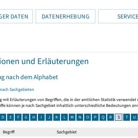
GER DATEN
DATENERHEBUNG
SERVIC
tionen und Erläuterungen
ng nach dem Alphabet
 nach Sachgebieten
g mit Erläuterungen von Begriffen, die in der amtlichen Statistik verwendet
riffe können je nach Sachgebiet inhaltlich unterschiedliche Bedeutungen a
D
E
F
G
H
I
J
K
L
M
N
O
P
Q
R
S
T
U
Begriff
Sachgebiet