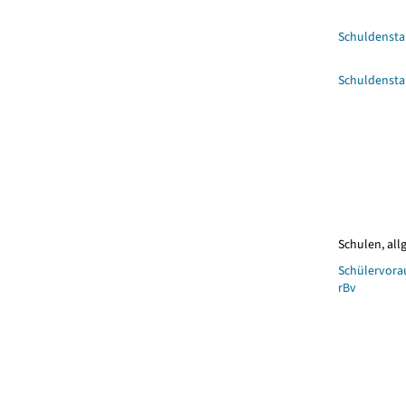
Schuldenst
Schuldenst
Schulen, al
Schülervora
rBv