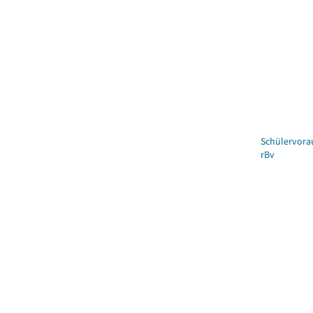
Schülervora
rBv