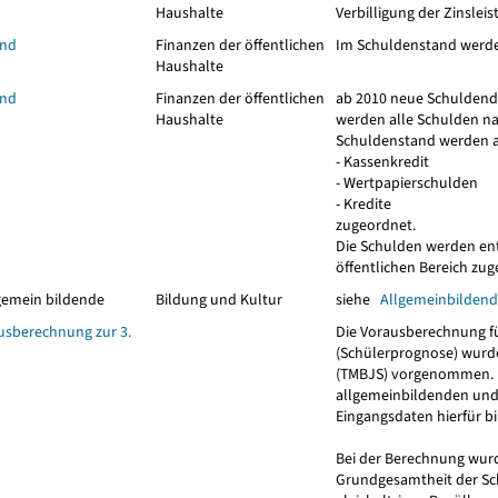
Haushalte
Verbilligung der Zinslei
and
Finanzen der öffentlichen
Im Schuldenstand werden 
Haushalte
and
Finanzen der öffentlichen
ab 2010 neue Schuldend
Haushalte
werden alle Schulden nac
Schuldenstand werden a
- Kassenkredit
- Wertpapierschulden
- Kredite
zugeordnet.
Die Schulden werden ent
öffentlichen Bereich zug
lgemein bildende
Bildung und Kultur
siehe
Allgemeinbildend
usberechnung zur 3.
Die Vorausberechnung fü
(Schülerprognose) wurde
(TMBJS) vorgenommen. D
allgemeinbildenden und b
Eingangsdaten hierfür bi
Bei der Berechnung wur
Grundgesamtheit der Sch