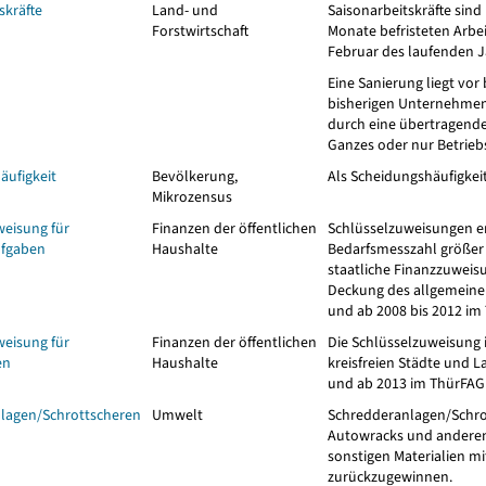
skräfte
Land- und
Saisonarbeitskräfte sind
Forstwirtschaft
Monate befristeten Arbei
Februar des laufenden J
Eine Sanierung liegt vo
bisherigen Unternehmens
durch eine übertragende
Ganzes oder nur Betriebs
äufigkeit
Bevölkerung,
Als Scheidungshäufigkei
Mikrozensus
weisung für
Finanzen der öffentlichen
Schlüsselzuweisungen er
fgaben
Haushalte
Bedarfsmesszahl größer a
staatliche Finanzzuweis
Deckung des allgemeinen
und ab 2008 bis 2012 im 
weisung für
Finanzen der öffentlichen
Die Schlüsselzuweisung 
en
Haushalte
kreisfreien Städte und L
und ab 2013 im ThürFAG §
lagen/Schrottscheren
Umwelt
Schredderanlagen/Schro
Autowracks und anderen
sonstigen Materialien mi
zurückzugewinnen.