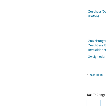
Zuschuss/D
(BAföG)
Zuweisunge
Zuschüsse f
Investitione
Zweignieder
▴
nach oben
Das Thüringer