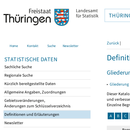
THÜRIN
Zurück
|
Home
Kontakt
Suche
Newsletter
Defini
STATISTISCHE DATEN
Sachliche Suche
Gliederu
Regionale Suche
Kürzlich bereitgestellte Daten
▸
Gliederung
Allgemeine Angaben, Zuordnungen
Dieser Katalo
und verbesse
Gebietsveränderungen,
Einzelne Beg
Änderungen zum Schlüsselverzeichnis
Definitionen und Erläuterungen
A
B
C
Newsletter
Begr