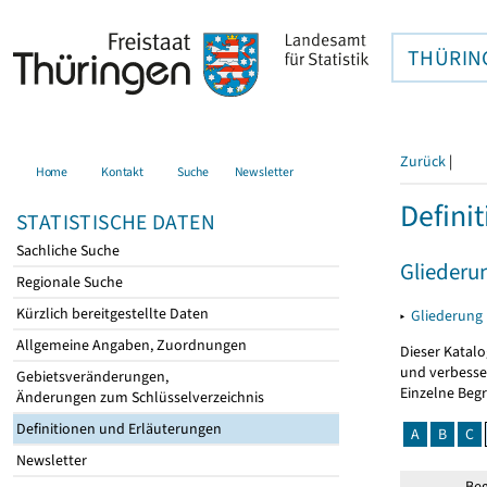
THÜRIN
Zurück
|
Home
Kontakt
Suche
Newsletter
Defini
STATISTISCHE DATEN
Sachliche Suche
Gliederu
Regionale Suche
Kürzlich bereitgestellte Daten
▸
Gliederung
Allgemeine Angaben, Zuordnungen
Dieser Katalo
und verbesse
Gebietsveränderungen,
Einzelne Beg
Änderungen zum Schlüsselverzeichnis
Definitionen und Erläuterungen
A
B
C
Newsletter
Beg