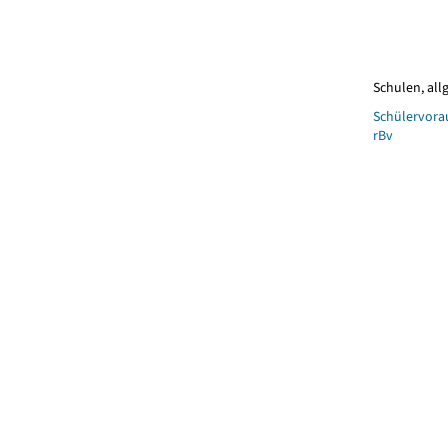
Schulen, al
Schülervora
rBv