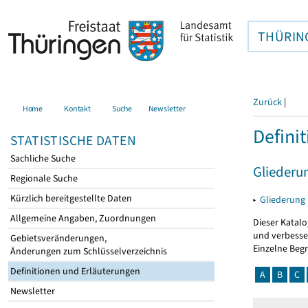
THÜRIN
Zurück
|
Home
Kontakt
Suche
Newsletter
Defini
STATISTISCHE DATEN
Sachliche Suche
Gliederu
Regionale Suche
Kürzlich bereitgestellte Daten
▸
Gliederung
Allgemeine Angaben, Zuordnungen
Dieser Katalo
und verbesse
Gebietsveränderungen,
Einzelne Beg
Änderungen zum Schlüsselverzeichnis
Definitionen und Erläuterungen
A
B
C
Newsletter