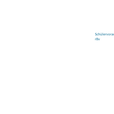
Schülervora
rBv