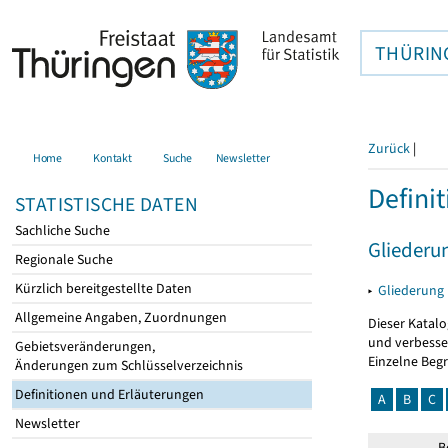
THÜRIN
Zurück
|
Home
Kontakt
Suche
Newsletter
Defini
STATISTISCHE DATEN
Sachliche Suche
Gliederu
Regionale Suche
Kürzlich bereitgestellte Daten
▸
Gliederung
Allgemeine Angaben, Zuordnungen
Dieser Katalo
und verbesse
Gebietsveränderungen,
Einzelne Beg
Änderungen zum Schlüsselverzeichnis
Definitionen und Erläuterungen
A
B
C
Newsletter
B