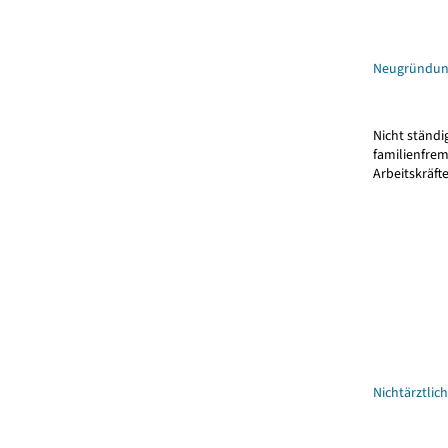
Neugründu
Nicht ständi
familienfre
Arbeitskräft
Nichtärztlic