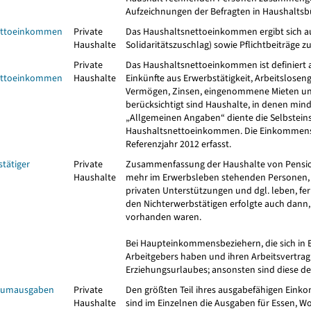
Aufzeichnungen der Befragten in Haushaltsb
ettoeinkommen
Private
Das Haushaltsnettoeinkommen ergibt sich a
Haushalte
Solidaritätszuschlag) sowie Pflichtbeiträge
Private
Das Haushaltsnettoeinkommen ist definiert 
ettoeinkommen
Haushalte
Einkünfte aus Erwerbstätigkeit, Arbeitsloseng
Vermögen, Zinsen, eingenommene Mieten und 
berücksichtigt sind Haushalte, in denen mind
„Allgemeinen Angaben“ diente die Selbstein
Haushaltsnettoeinkommen. Die Einkommensq
Referenzjahr 2012 erfasst.
tätiger
Private
Zusammenfassung der Haushalte von Pensionä
Haushalte
mehr im Erwerbsleben stehenden Personen, 
privaten Unterstützungen und dgl. leben, fe
den Nichterwerbstätigen erfolgte auch dann,
vorhanden waren.
Bei Haupteinkommensbeziehern, die sich in E
Arbeitgebers haben und ihren Arbeitsvertrag n
Erziehungsurlaubes; ansonsten sind diese d
nsumausgaben
Private
Den größten Teil ihres ausgabefähigen Ein
Haushalte
sind im Einzelnen die Ausgaben für Essen, W