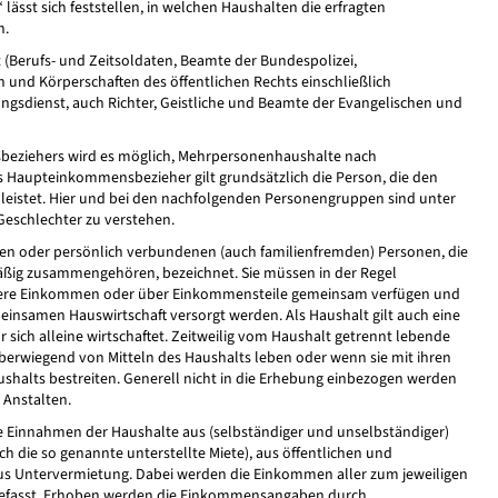
lässt sich feststellen, in welchen Haushalten die erfragten
n.
t (Berufs- und Zeitsoldaten, Beamte der Bundespolizei,
 und Körperschaften des öffentlichen Rechts einschließlich
sdienst, auch Richter, Geistliche und Beamte der Evangelischen und
beziehers wird es möglich, Mehrpersonenhaushalte nach
s Haupteinkommensbezieher gilt grundsätzlich die Person, die den
eistet. Hier und bei den nachfolgenden Personengruppen sind unter
Geschlechter zu verstehen.
en oder persönlich verbundenen (auch familienfremden) Personen, die
ig zusammengehören, bezeichnet. Sie müssen in der Regel
re Einkommen oder über Einkommensteile gemeinsam verfügen und
insamen Hauswirtschaft versorgt werden. Als Haushalt gilt auch eine
sich alleine wirtschaftet. Zeitweilig vom Haushalt getrennt lebende
erwiegend von Mitteln des Haushalts leben oder wenn sie mit ihren
shalts bestreiten. Generell nicht in die Erhebung einbezogen werden
 Anstalten.
Einnahmen der Haushalte aus (selbständiger und unselbständiger)
h die so genannte unterstellte Miete), aus öffentlichen und
aus Untervermietung. Dabei werden die Einkommen aller zum jeweiligen
fasst. Erhoben werden die Einkommensangaben durch