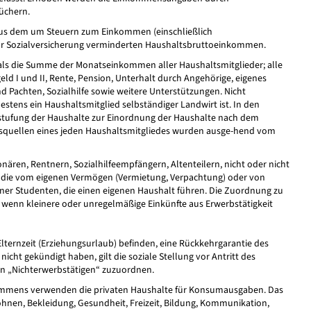
üchern.
us dem um Steuern zum Einkommen (einschließlich
 zur Sozialversicherung verminderten Haushaltsbruttoeinkommen.
als die Summe der Monatseinkommen aller Haushaltsmitglieder; alle
eld I und II, Rente, Pension, Unterhalt durch Angehörige, eigenes
Pachten, Sozialhilfe sowie weitere Unterstützungen. Nicht
estens ein Haushaltsmitglied selbständiger Landwirt ist. In den
stufung der Haushalte zur Einordnung der Haushalte nach dem
uellen eines jeden Haushaltsmitgliedes wurden ausge-hend vom
ren, Rentnern, Sozialhilfeempfängern, Altenteilern, nicht oder nicht
die vom eigenen Vermögen (Vermietung, Verpachtung) oder von
rner Studenten, die einen eigenen Haushalt führen. Die Zuordnung zu
 wenn kleinere oder unregelmäßige Einkünfte aus Erwerbstätigkeit
lternzeit (Erziehungsurlaub) befinden, eine Rückkehrgarantie des
icht gekündigt haben, gilt die soziale Stellung vor Antritt des
en „Nichterwerbstätigen“ zuzuordnen.
kommens verwenden die privaten Haushalte für Konsumausgaben. Das
ohnen, Bekleidung, Gesundheit, Freizeit, Bildung, Kommunikation,