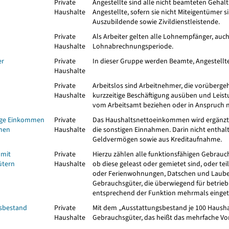
Private
Angestellte sind alle nicht beamteten Gehalts
Haushalte
Angestellte, sofern sie nicht Miteigentümer
Auszubildende sowie Zivildienstleistende.
Private
Als Arbeiter gelten alle Lohnempfänger, auch
Haushalte
Lohnabrechnungsperiode.
er
Private
In dieser Gruppe werden Beamte, Angestellt
Haushalte
Private
Arbeitslos sind Arbeitnehmer, die vorüberge
Haushalte
kurzzeitige Beschäftigung ausüben und Leist
vom Arbeitsamt beziehen oder in Anspruch 
ige Einkommen
Private
Das Haushaltsnettoeinkommen wird ergänzt
men
Haushalte
die sonstigen Einnahmen. Darin nicht enth
Geldvermögen sowie aus Kreditaufnahme.
 mit
Private
Hierzu zählen alle funktionsfähigen Gebrauch
ütern
Haushalte
ob diese geleast oder gemietet sind, oder tei
oder Ferienwohnungen, Datschen und Lauben
Gebrauchsgüter, die überwiegend für betrie
entsprechend der Funktion mehrmals einget
sbestand
Private
Mit dem „Ausstattungsbestand je 100 Haush
Haushalte
Gebrauchsgüter, das heißt das mehrfache Vor