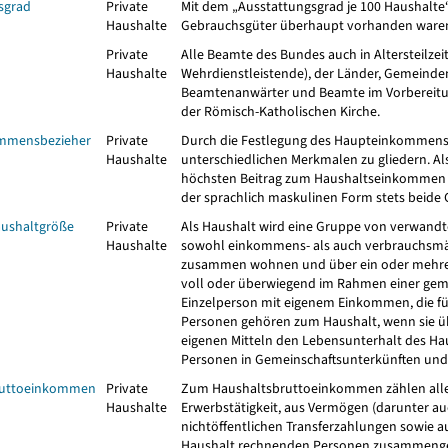
sgrad
Private
Mit dem „Ausstattungsgrad je 100 Haushalte“ 
Haushalte
Gebrauchsgüter überhaupt vorhanden ware
Private
Alle Beamte des Bundes auch in Altersteilzei
Haushalte
Wehrdienstleistende), der Länder, Gemeinden
Beamtenanwärter und Beamte im Vorbereitung
der Römisch-Katholischen Kirche.
mmensbezieher
Private
Durch die Festlegung des Haupteinkommens
Haushalte
unterschiedlichen Merkmalen zu gliedern. Al
höchsten Beitrag zum Haushaltseinkommen l
der sprachlich maskulinen Form stets beide 
aushaltgröße
Private
Als Haushalt wird eine Gruppe von verwandt
Haushalte
sowohl einkommens- als auch verbrauchsmäß
zusammen wohnen und über ein oder mehre
voll oder überwiegend im Rahmen einer geme
Einzelperson mit eigenem Einkommen, die für 
Personen gehören zum Haushalt, wenn sie üb
eigenen Mitteln den Lebensunterhalt des Hau
Personen in Gemeinschaftsunterkünften und
ruttoeinkommen
Private
Zum Haushaltsbruttoeinkommen zählen alle 
Haushalte
Erwerbstätigkeit, aus Vermögen (darunter auc
nichtöffentlichen Transferzahlungen sowie 
Haushalt rechnenden Personen zusammenge