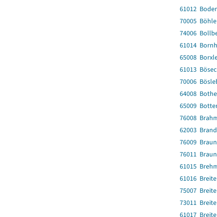
61012 Bode
70005 Böhle
74006 Bollb
61014 Born
65008 Borxl
61013 Bösec
70006 Bösle
64008 Bothe
65009 Botte
76008 Brah
62003 Brand
76009 Braun
76011 Braun
61015 Breh
61016 Breit
75007 Breit
73011 Breit
61017 Breit