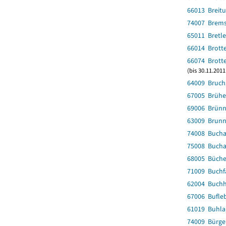
66013 Breit
74007 Brems
65011 Bretl
66014 Brotte
66074 Brotte
(bis 30.11.2011
64009 Bruch
67005 Brüh
69006 Brünn
63009 Brunn
74008 Buch
75008 Buch
68005 Büche
71009 Buchf
62004 Buchh
67006 Bufle
61019 Buhla
74009 Bürgel