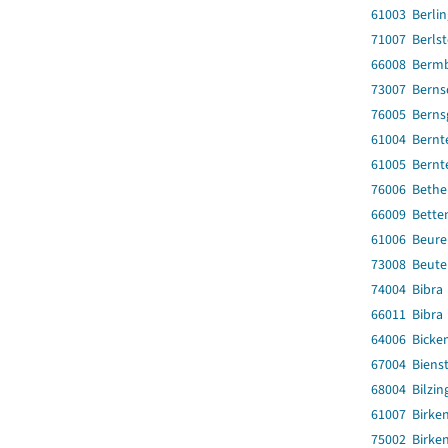
61003 Berli
71007 Berlst
66008 Berm
73007 Berns
76005 Berns
61004 Bernte
61005 Bernte
76006 Beth
66009 Bette
61006 Beure
73008 Beute
74004 Bibra
66011 Bibra
64006 Bicke
67004 Biens
68004 Bilzin
61007 Birken
75002 Birke