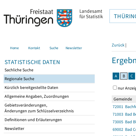
THÜRIN
Zurück
|
Home
Kontakt
Suche
Newsletter
Ergebn
STATISTISCHE DATEN
Sachliche Suche
A
B
C
Regionale Suche
Kürzlich bereitgestellte Daten
nur Anzei
Allgemeine Angaben, Zuordnungen
Gemeinde
Gebietsveränderungen,
72001 Bachf
Änderungen zum Schlüsselverzeichnis
71003 Bad Be
Definitionen und Erläuterungen
73005 Bad B
Newsletter
69002 Bad C