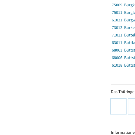
75009 Burgk
75011 Burgl
61021 Burgw
73012 Burke
71011 Buttel
63011 Buttla
68063 Butts
68006 Buttst
61018 Bütts
Das Thüringer
Informationen