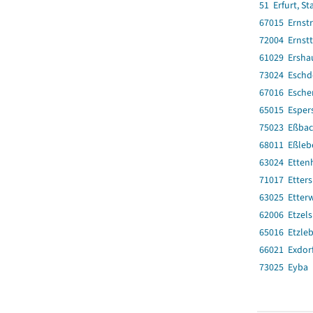
51 Erfurt, St
67015 Ernst
72004 Ernstt
61029 Ersha
73024 Eschd
67016 Esche
65015 Esper
75023 Eßba
68011 Eßleb
63024 Ettenh
71017 Etter
63025 Etter
62006 Etzel
65016 Etzle
66021 Exdor
73025 Eyba