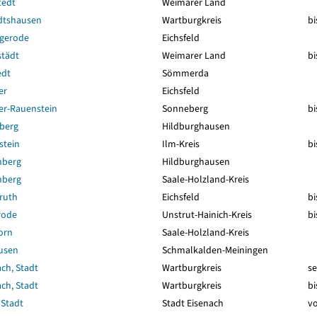
tedt
Weimarer Land
dtshausen
Wartburgkreis
bi
ngerode
Eichsfeld
städt
Weimarer Land
bi
edt
Sömmerda
er
Eichsfeld
er-Rauenstein
Sonneberg
bi
berg
Hildburghausen
stein
Ilm-Kreis
bi
nberg
Hildburghausen
nberg
Saale-Holzland-Kreis
ruth
Eichsfeld
bi
rode
Unstrut-Hainich-Kreis
bi
orn
Saale-Holzland-Kreis
usen
Schmalkalden-Meiningen
ch, Stadt
Wartburgkreis
se
ch, Stadt
Wartburgkreis
bi
 Stadt
Stadt Eisenach
vo