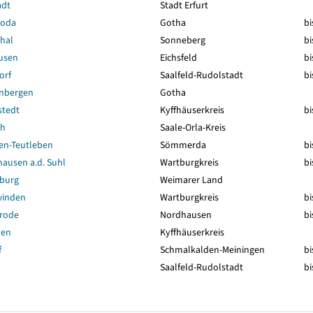
adt
Stadt Erfurt
roda
Gotha
bi
hal
Sonneberg
bi
usen
Eichsfeld
bi
orf
Saalfeld-Rudolstadt
bi
nbergen
Gotha
stedt
Kyffhäuserkreis
bi
ch
Saale-Orla-Kreis
en-Teutleben
Sömmerda
bi
ausen a.d. Suhl
Wartburgkreis
bi
sburg
Weimarer Land
winden
Wartburgkreis
bi
srode
Nordhausen
bi
ben
Kyffhäuserkreis
f
Schmalkalden-Meiningen
bi
Saalfeld-Rudolstadt
bi