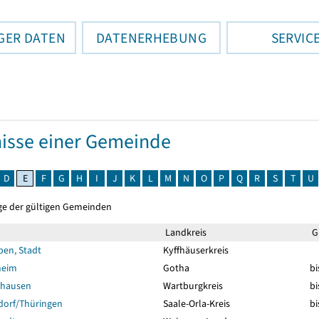
GER DATEN
DATENERHEBUNG
SERVIC
isse einer Gemeinde
D
E
F
G
H
I
J
K
L
M
N
O
P
Q
R
S
T
U
ge der gültigen Gemeinden
Landkreis
Gü
ben, Stadt
Kyffhäuserkreis
heim
Gotha
bi
shausen
Wartburgkreis
bi
dorf/Thüringen
Saale-Orla-Kreis
bi