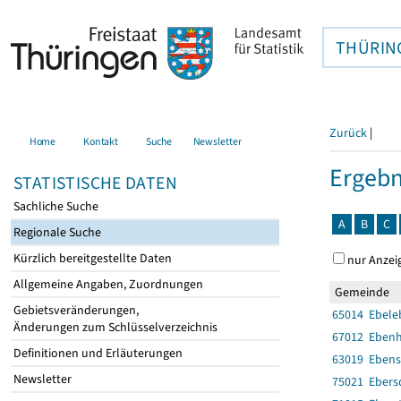
THÜRIN
Zurück
|
Home
Kontakt
Suche
Newsletter
Ergebn
STATISTISCHE DATEN
Sachliche Suche
A
B
C
Regionale Suche
Kürzlich bereitgestellte Daten
nur Anzei
Allgemeine Angaben, Zuordnungen
Gemeinde
Gebietsveränderungen,
65014 Ebele
Änderungen zum Schlüsselverzeichnis
67012 Eben
Definitionen und Erläuterungen
63019 Eben
Newsletter
75021 Ebers