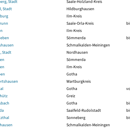
erg, Stadt
Saale-Holzland-Kreis
, Stadt
Hildburghausen
sburg
Ilm-Kreis
brunn
Saale-Orla-Kreis
bi
en
Ilm-Kreis
leben
Sömmerda
bi
gshausen
Schmalkalden-Meiningen
, Stadt
Nordhausen
ben
Sömmerda
ben
Ilm-Kreis
ben
Gotha
rtshausen
Wartburgkreis
al
Gotha
vo
hütz
Greiz
sbach
Gotha
bi
da
Saalfeld-Rudolstadt
bi
zthal
Sonneberg
bi
nhausen
Schmalkalden-Meiningen