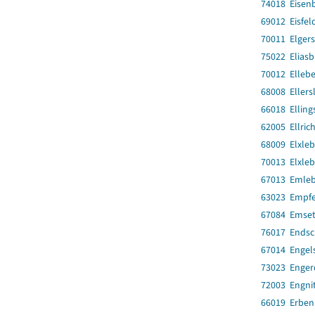
74018 Eisenb
69012 Eisfeld
70011 Elger
75022 Elias
70012 Elleb
68008 Ellers
66018 Ellin
62005 Ellrich
68009 Elxle
70013 Elxle
67013 Emle
63023 Empfe
67084 Emset
76017 Endsc
67014 Engel
73023 Enger
72003 Engnit
66019 Erbe