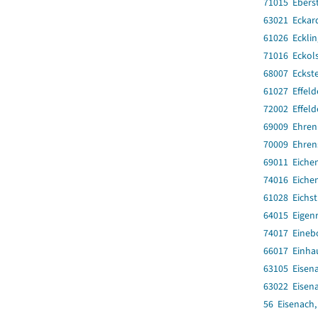
71015 Ebers
63021 Eckar
61026 Eckli
71016 Eckol
68007 Eckst
61027 Effeld
72002 Effeld
69009 Ehren
70009 Ehren
69011 Eiche
74016 Eiche
61028 Eichst
64015 Eigen
74017 Eineb
66017 Einha
63105 Eisena
63022 Eisena
56 Eisenach,