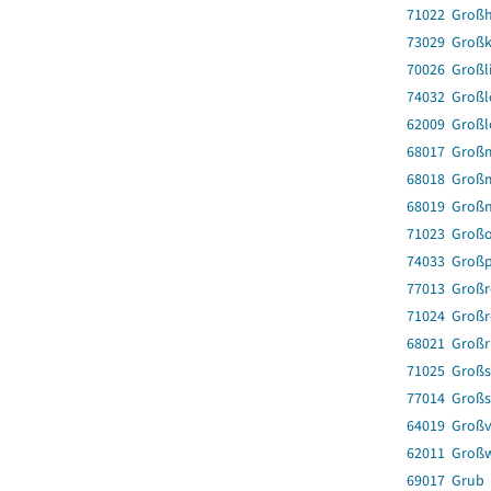
71022 Großh
73029 Groß
70026 Großl
74032 Großl
62009 Großl
68017 Groß
68018 Groß
68019 Groß
71023 Großo
74033 Großp
77013 Groß
71024 Groß
68021 Großr
71025 Groß
77014 Großs
64019 Großv
62011 Groß
69017 Grub