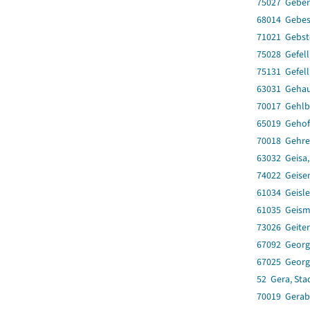
75027 Geber
68014 Gebes
71021 Gebst
75028 Gefell
75131 Gefell
63031 Geha
70017 Gehlb
65019 Geho
70018 Gehre
63032 Geisa,
74022 Geise
61034 Geisl
61035 Geism
73026 Geiter
67092 Georg
67025 Georg
52 Gera, Sta
70019 Gerab