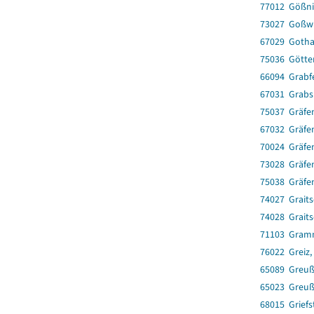
77012 Gößnit
73027 Goßwi
67029 Gotha
75036 Götte
66094 Grabf
67031 Grabs
75037 Gräfe
67032 Gräfe
70024 Gräfe
73028 Gräfen
75038 Gräfe
74027 Graits
74028 Graits
71103 Gram
76022 Greiz,
65089 Greuß
65023 Greuß
68015 Griefs