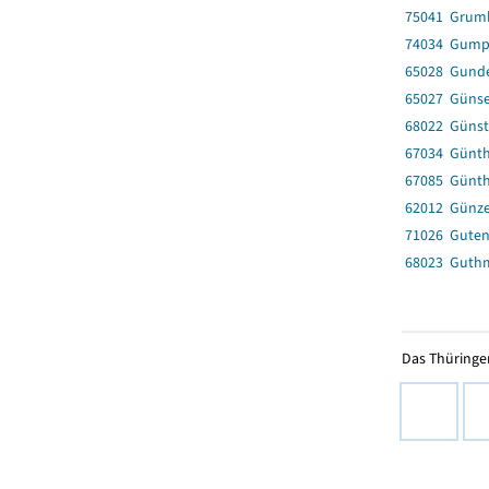
75041 Grum
74034 Gump
65028 Gunde
65027 Güns
68022 Günst
67034 Günth
67085 Günt
62012 Günz
71026 Guten
68023 Guth
Das Thüringer