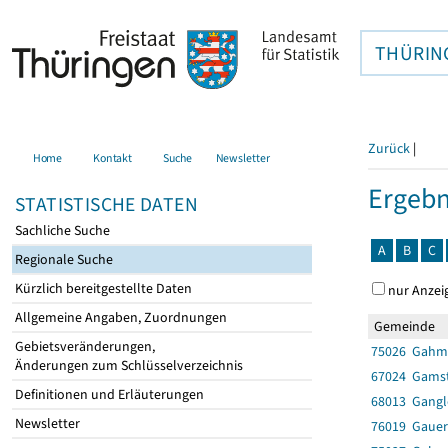
THÜRIN
Zurück
|
Home
Kontakt
Suche
Newsletter
Ergebn
STATISTISCHE DATEN
Sachliche Suche
A
B
C
Regionale Suche
Kürzlich bereitgestellte Daten
nur Anzei
Allgemeine Angaben, Zuordnungen
Gemeinde
Gebietsveränderungen,
75026 Gahm
Änderungen zum Schlüsselverzeichnis
67024 Gams
Definitionen und Erläuterungen
68013 Gang
Newsletter
76019 Gaue