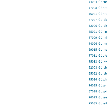
74024 Gneu
77008 Göhr
76021 Göhr
67027 Gold
72006 Goldi
65021 Gölli
77009 Göllni
74026 Golms
69015 Gomp
77011 Göpfe
75033 Görkw
62008 Görsb
65022 Gorsl
75034 Gösch
74025 Göse
67028 Gospi
70023 Gosse
75035 Gössi