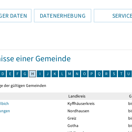
GER DATEN
DATENERHEBUNG
SERVIC
isse einer Gemeinde
D
E
F
G
H
I
J
K
L
M
N
O
P
Q
R
S
T
U
ge der gültigen Gemeinden
Landkreis
Gü
lbich
Kyffhäuserkreis
bi
ungen
Nordhausen
bi
Greiz
bi
Gotha
bi