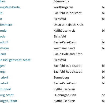
eben
Sömmerda
ungsfeld-Burla
Wartburgkreis
bi
ld
Saalfeld-Rudolstadt
bi
en
Eichsfeld
bi
sömmern
Unstrut-Hainich-Kreis
roda
Kyffhäuserkreis
bi
rode
Eichsfeld
ndorf
Saale-Orla-Kreis
bi
elheim
Weimarer Land
bi
land
Saale-Holzland-Kreis
d Heiligenstadt, Stadt
Eichsfeld
ngen
Saalfeld-Rudolstadt
bi
berg
Saalfeld-Rudolstadt
bi
rsdorf
Sonneberg
bi
rsdorf
Saale-Orla-Kreis
bi
dündorf
Kyffhäuserkreis
urg, Stadt
Hildburghausen
se
ungen, Stadt
Kyffhäuserkreis
bi