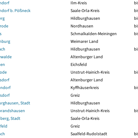
hdorf
Ilm-Kreis
bi
hdorf b. Pößneck
Saale-Orla-Kreis
bi
erg
Hildburghausen
bi
rode
Nordhausen
bi
s
Schmalkalden-Meiningen
bi
hburg
Weimarer Land
ach
Hildburghausen
bi
ewalde
Altenburger Land
hen
Eichsfeld
rode
Unstrut-Hainich-Kreis
bi
sdorf
Altenburger Land
ndorf
Kyffhäuserkreis
bi
sdorf
Greiz
urghausen, Stadt
Hildburghausen
brandshausen
Unstrut-Hainich-Kreis
bi
berg, Stadt
Saale-Orla-Kreis
feld
Greiz
ach
Saalfeld-Rudolstadt
bi