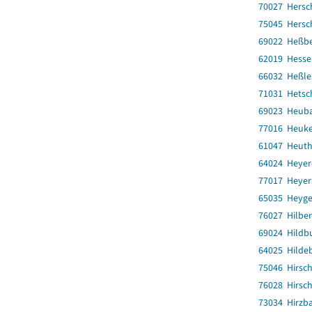
70027 Hersc
75045 Hersc
69022 Heßb
62019 Hesse
66032 Heßle
71031 Hetsc
69023 Heub
77016 Heuk
61047 Heut
64024 Heye
77017 Heyer
65035 Heyge
76027 Hilber
69024 Hildb
64025 Hilde
75046 Hirsch
76028 Hirsch
73034 Hirzb