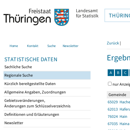
THÜRIN
Zurück
|
Home
Kontakt
Suche
Newsletter
Ergebn
STATISTISCHE DATEN
Sachliche Suche
A
B
C
Regionale Suche
Kürzlich bereitgestellte Daten
nur Anzei
Allgemeine Angaben, Zuordnungen
Gemeinde
Gebietsveränderungen,
65029 Hache
Änderungen zum Schlüsselverzeichnis
62013 Hafer
Definitionen und Erläuterungen
76024 Hain
Newsletter
67035 Haina