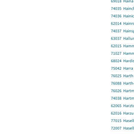
69018 Haina
74035 Hainc
74036 Haini
62014 Hainro
74037 Hainsp
63037 Hallu
62015 Ham
71027 Hamm
68024 Hardi
75042 Harra
76025 Harth
76088 Harth-
76026 Hartm
74038 Hartm
62065 Harzt
62016 Harz
77015 Hasel
72007 Hasel