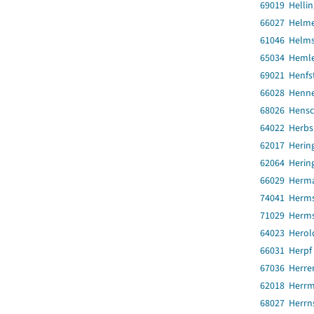
69019 Helli
66027 Helm
61046 Helms
65034 Heml
69021 Henfs
66028 Henn
68026 Hensc
64022 Herbs
62017 Herin
62064 Herin
66029 Herma
74041 Herms
71029 Herms
64023 Herol
66031 Herpf
67036 Herre
62018 Herrm
68027 Herr