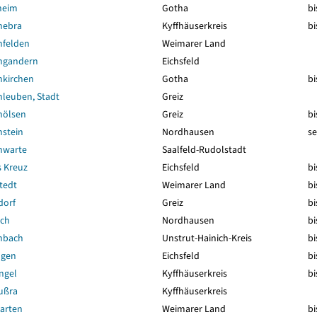
heim
Gotha
bi
nebra
Kyffhäuserkreis
bi
felden
Weimarer Land
ngandern
Eichsfeld
kirchen
Gotha
bi
leuben, Stadt
Greiz
nölsen
Greiz
bi
stein
Nordhausen
se
nwarte
Saalfeld-Rudolstadt
 Kreuz
Eichsfeld
bi
tedt
Weimarer Land
bi
dorf
Greiz
bi
ch
Nordhausen
bi
nbach
Unstrut-Hainich-Kreis
bi
ngen
Eichsfeld
bi
ngel
Kyffhäuserkreis
bi
ußra
Kyffhäuserkreis
arten
Weimarer Land
bi