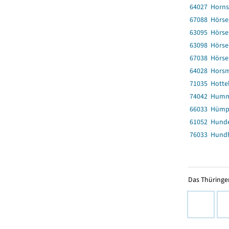
64027 Horn
67088 Hörse
63095 Hörse
63098 Hörse
67038 Hörse
64028 Hors
71035 Hotte
74042 Humm
66033 Hümp
61052 Hund
76033 Hund
Das Thüringer