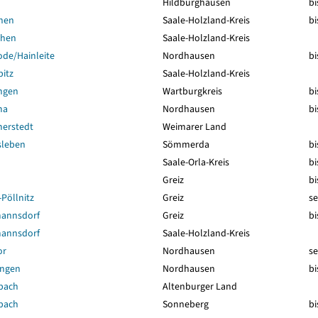
Hildburghausen
bi
hen
Saale-Holzland-Kreis
bi
chen
Saale-Holzland-Kreis
de/Hainleite
Nordhausen
bi
itz
Saale-Holzland-Kreis
ngen
Wartburgkreis
bi
ma
Nordhausen
bi
erstedt
Weimarer Land
sleben
Sömmerda
bi
Saale-Orla-Kreis
bi
Greiz
bi
Pöllnitz
Greiz
se
annsdorf
Greiz
bi
annsdorf
Saale-Holzland-Kreis
or
Nordhausen
se
ungen
Nordhausen
bi
bach
Altenburger Land
bach
Sonneberg
bi