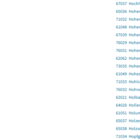
67037 Hoch
65036 Hohe
71032 Hohen
61048 Hohe
67039 Hohen
76029 Hohen
76031 Hohe
62062 Hohen
73035 Hohe
61049 Hohes
71033 Hohls
76032 Hohn
62021 Holba
64026 Holle
61051 Holu
65037 Holze
65038 Holzs
71034 Hopfg