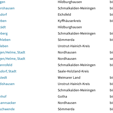
ngen
Hildburghausen
bi
ershausen
Schmalkalden-Meiningen
bi
dorf
Eichsfeld
bi
eben
Kyffhäuserkreis
bi
tädt
Hildburghausen
eberg
Schmalkalden-Meiningen
bi
hleben
Sömmerda
bi
leben
Unstrut-Hainich-Kreis
gen/Helme, Stadt
Nordhausen
bi
gen/Helme, Stadt
Nordhausen
se
nnsfeld
Schmalkalden-Meiningen
bi
dorf, Stadt
Saale-Holzland-Kreis
tedt
Weimarer Land
bi
dishausen
Unstrut-Hainich-Kreis
bi
Schmalkalden-Meiningen
bi
nhof
Gotha
bi
annsacker
Nordhausen
bi
nschwende
Sömmerda
bi