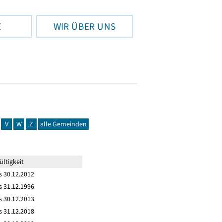
E
WIR ÜBER UNS
V
W
Z
alle Gemeinden
ltigkeit
s 30.12.2012
s 31.12.1996
s 30.12.2013
s 31.12.2018