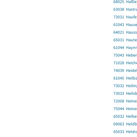
68025 Haßl
63038 Hastr
73031 Haufe
61043 Haus
64021 Haus
65031 Haute
61044 Hayn
75043 Heber
71028 Heich
74039 Heide
61045 Heilba
73032 Heili
73033 Heils
72008 Heine
75044 Heine
65032 Helbe
69063 Heldb
65033 Heldr