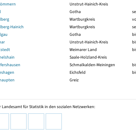
sömmern
Unstrut-Hainich-Kreis
l
Gotha
se
lberg
Wartburgkreis
vo
lberg-Hainich
Wartburgkreis
se
lgau
Gotha
bi
mar
Unstrut-Hainich-Kreis
bi
lstedt
Weimarer Land
bi
elshain
Saale-Holzland-Kreis
fershausen
Schmalkalden-Meiningen
bi
eshagen
Eichsfeld
bi
haupten
Greiz
 Landesamt für Statistik in den sozialen Netzwerken: