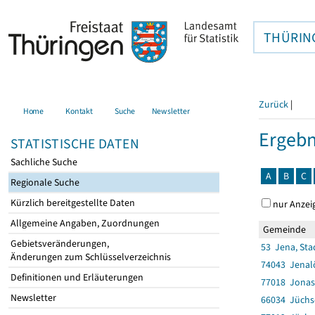
THÜRIN
Zurück
|
Home
Kontakt
Suche
Newsletter
Ergebn
STATISTISCHE DATEN
Sachliche Suche
A
B
C
Regionale Suche
Kürzlich bereitgestellte Daten
nur Anzei
Allgemeine Angaben, Zuordnungen
Gemeinde
Gebietsveränderungen,
53 Jena, Sta
Änderungen zum Schlüsselverzeichnis
74043 Jenal
Definitionen und Erläuterungen
77018 Jona
Newsletter
66034 Jüchs