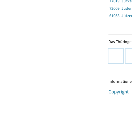
77019 Jücke
72009 Jude
61053 Jütze
Das Thüringer
Informationen
Copyright