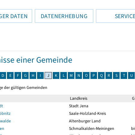
GER DATEN
DATENERHEBUNG
SERVIC
isse einer Gemeinde
D
E
F
G
H
I
J
K
L
M
N
O
P
Q
R
S
T
U
ge der gültigen Gemeinden
Landkreis
Gü
dt
Stadt Jena
öbnitz
Saale-Holzland-Kreis
swalde
Altenburger Land
en
Schmalkalden-Meiningen
bi