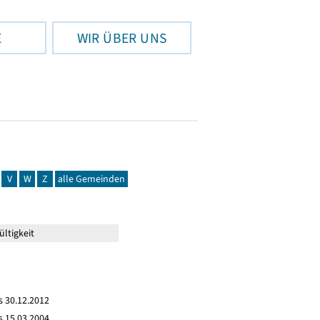
E
WIR ÜBER UNS
V
W
Z
alle Gemeinden
ltigkeit
s 30.12.2012
s 15.03.2004