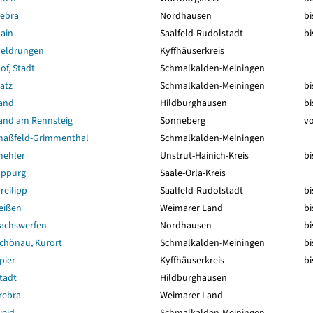
ebra
Nordhausen
bi
ain
Saalfeld-Rudolstadt
bi
eldrungen
Kyffhäuserkreis
f, Stadt
Schmalkalden-Meiningen
atz
Schmalkalden-Meiningen
bi
and
Hildburghausen
bi
and am Rennsteig
Sonneberg
vo
maßfeld-Grimmenthal
Schmalkalden-Meiningen
mehler
Unstrut-Hainich-Kreis
bi
oppurg
Saale-Orla-Kreis
reilipp
Saalfeld-Rudolstadt
bi
eißen
Weimarer Land
bi
achswerfen
Nordhausen
bi
chönau, Kurort
Schmalkalden-Meiningen
bi
pier
Kyffhäuserkreis
bi
tadt
Hildburghausen
rebra
Weimarer Land
eid
Schmalkalden-Meiningen