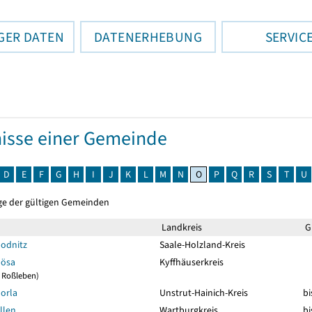
GER DATEN
DATENERHEBUNG
SERVIC
isse einer Gemeinde
D
E
F
G
H
I
J
K
L
M
N
O
P
Q
R
S
T
U
ge der gültigen Gemeinden
Landkreis
Gü
odnitz
Saale-Holzland-Kreis
bösa
Kyffhäuserkreis
9 Roßleben)
orla
Unstrut-Hainich-Kreis
bi
llen
Wartburgkreis
bi