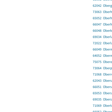
62042 Oberg
73063 Oberh
65052 Oberh
66047 Oberho
66048 Oberk
69034 Oberl
72022 Oberl
66049 Ober
64052 Ober
75075 Ober
73064 Oberp
71068 Oberr
62043 Obers
66051 Obers
65053 Obers
69035 Obers
71069 Obert
66052 Oberw