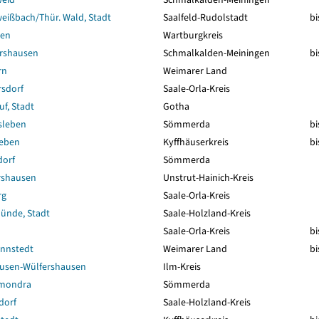
eißbach/Thür. Wald, Stadt
Saalfeld-Rudolstadt
bi
sen
Wartburgkreis
rshausen
Schmalkalden-Meiningen
bi
rn
Weimarer Land
rsdorf
Saale-Orla-Kreis
f, Stadt
Gotha
sleben
Sömmerda
bi
leben
Kyffhäuserkreis
bi
dorf
Sömmerda
rshausen
Unstrut-Hainich-Kreis
rg
Saale-Orla-Kreis
ünde, Stadt
Saale-Holzland-Kreis
Saale-Orla-Kreis
bi
nnstedt
Weimarer Land
bi
usen-Wülfershausen
Ilm-Kreis
amondra
Sömmerda
dorf
Saale-Holzland-Kreis