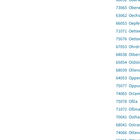
73065 Oberw
63062 Oech
66053 Oepfe
71071 Oette
75076 Oette
67053 Ohrdru
68038 Olber
65054 Oldis
68039 Ollen
64053 Oppe
75077 Oppu
74065 Orlam
75078 Oßla
71072 Oßma
70041 Ostha
68041 Ostr
74066 Otten