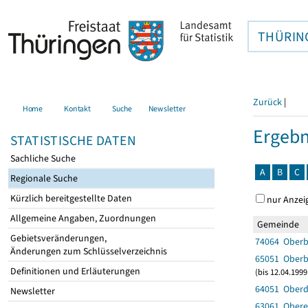
THÜRIN
Zurück
|
Home
Kontakt
Suche
Newsletter
Ergebn
STATISTISCHE DATEN
Sachliche Suche
A
B
C
Regionale Suche
Kürzlich bereitgestellte Daten
nur Anzei
Allgemeine Angaben, Zuordnungen
Gemeinde
Gebietsveränderungen,
74064 Oberb
Änderungen zum Schlüsselverzeichnis
65051 Ober
Definitionen und Erläuterungen
(bis 12.04.199
64051 Oberd
Newsletter
63061 Obere