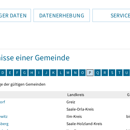
GER DATEN
DATENERHEBUNG
SERVIC
isse einer Gemeinde
D
E
F
G
H
I
J
K
L
M
N
O
P
Q
R
S
T
U
ge der gültigen Gemeinden
Landkreis
Gü
orf
Greiz
Saale-Orla-Kreis
witz
Ilm-Kreis
bi
sberg
Saale-Holzland-Kreis