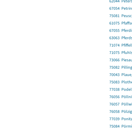
62044 Peter
67054 Petri
75081 Peus
61075 Pfaff
67055 Pferd
63063 Pferd
71074 Pfiffe
71075 Pfuhl
73066 Piesa
75082 Pillin
70043 Plaue,
75083 Ploth
77038 Podel
76056 Pöllni
76057 Pöllwi
76058 Pölzig
77039 Ponit
75084 Pörmi