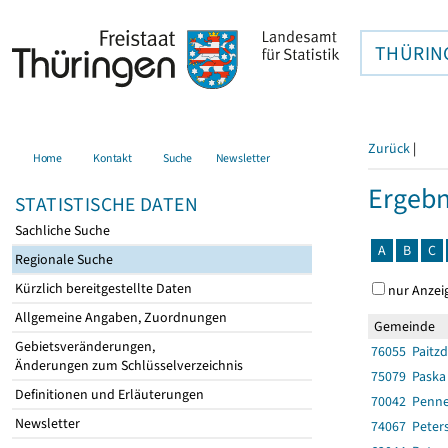
THÜRIN
Zurück
|
Home
Kontakt
Suche
Newsletter
Ergebn
STATISTISCHE DATEN
Sachliche Suche
A
B
C
Regionale Suche
Kürzlich bereitgestellte Daten
nur Anzei
Allgemeine Angaben, Zuordnungen
Gemeinde
Gebietsveränderungen,
76055 Paitzd
Änderungen zum Schlüsselverzeichnis
75079 Paska
Definitionen und Erläuterungen
70042 Penne
Newsletter
74067 Peter