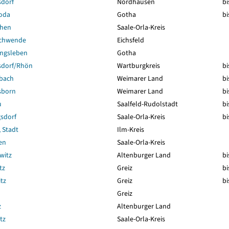
sdorf
Nordhausen
bi
roda
Gotha
bi
chen
Saale-Orla-Kreis
schwende
Eichsfeld
ingsleben
Gotha
sdorf/Rhön
Wartburgkreis
bi
lbach
Weimarer Land
bi
sborn
Weimarer Land
bi
u
Saalfeld-Rudolstadt
bi
gsdorf
Saale-Orla-Kreis
bi
 Stadt
Ilm-Kreis
en
Saale-Orla-Kreis
witz
Altenburger Land
bi
tz
Greiz
bi
tz
Greiz
bi
Greiz
z
Altenburger Land
tz
Saale-Orla-Kreis