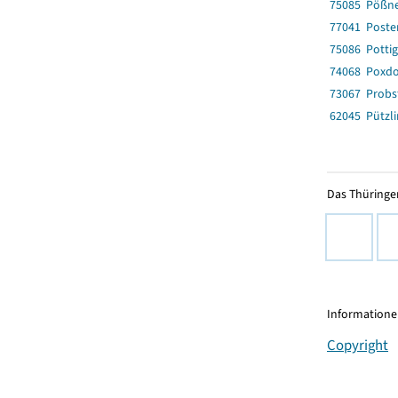
75085 Pößne
77041 Poster
75086 Potti
74068 Poxdo
73067 Probst
62045 Pützl
Das Thüringer
Informationen
Copyright