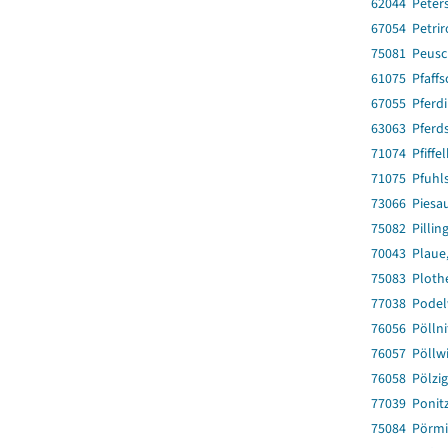
62044 Peter
67054 Petri
75081 Peus
61075 Pfaff
67055 Pferd
63063 Pferd
71074 Pfiffe
71075 Pfuhl
73066 Piesa
75082 Pillin
70043 Plaue,
75083 Ploth
77038 Podel
76056 Pöllni
76057 Pöllwi
76058 Pölzig
77039 Ponit
75084 Pörmi