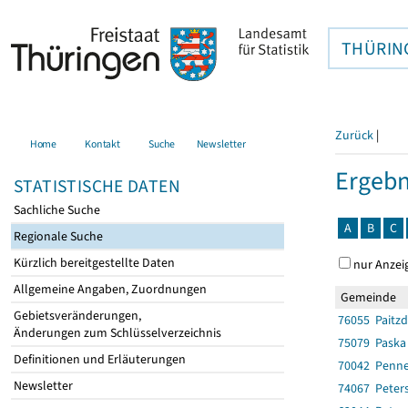
THÜRIN
Zurück
|
Home
Kontakt
Suche
Newsletter
Ergebn
STATISTISCHE DATEN
Sachliche Suche
A
B
C
Regionale Suche
Kürzlich bereitgestellte Daten
nur Anzei
Allgemeine Angaben, Zuordnungen
Gemeinde
Gebietsveränderungen,
76055 Paitzd
Änderungen zum Schlüsselverzeichnis
75079 Paska
Definitionen und Erläuterungen
70042 Penne
Newsletter
74067 Peter