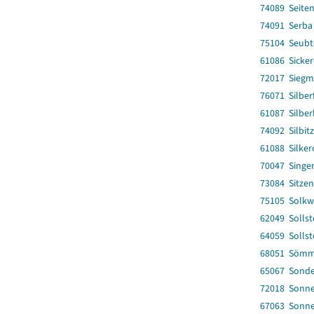
74089 Seite
74091 Serba
75104 Seubt
61086 Sicke
72017 Sieg
76071 Silber
61087 Silbe
74092 Silbitz
61088 Silke
70047 Singe
73084 Sitzen
75105 Solkw
62049 Sollst
64059 Sollst
68051 Sömme
65067 Sonde
72018 Sonne
67063 Sonn