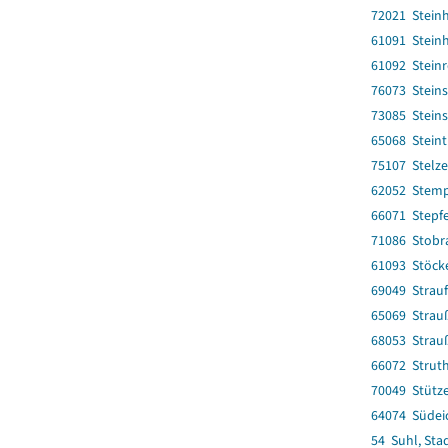
72021 Stein
61091 Stein
61092 Stein
76073 Steins
73085 Steins
65068 Stein
75107 Stelz
62052 Stem
66071 Stepf
71086 Stobr
61093 Stöck
69049 Strau
65069 Strau
68053 Strau
66072 Strut
70049 Stütz
64074 Südei
54 Suhl, Sta