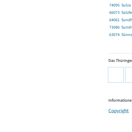
74095 Sulza
66073 Sülzfe
64061 Sund
73086 Sund
63074 Sünn
Das Thüringer
Informationen
Copyright