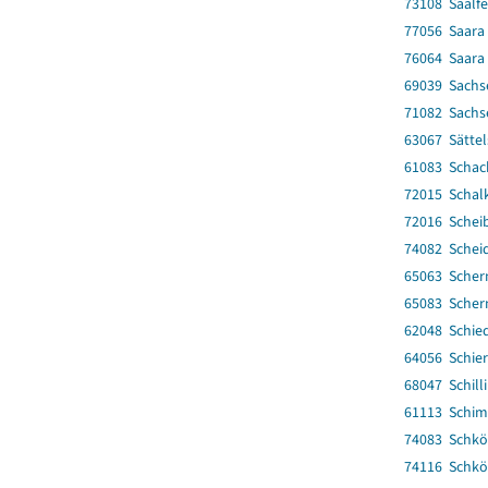
73108 Saalf
77056 Saara
76064 Saara
69039 Sach
71082 Sach
63067 Sättel
61083 Schac
72015 Schalk
72016 Schei
74082 Scheid
65063 Scher
65083 Scher
62048 Schie
64056 Schie
68047 Schill
61113 Schim
74083 Schköl
74116 Schköl