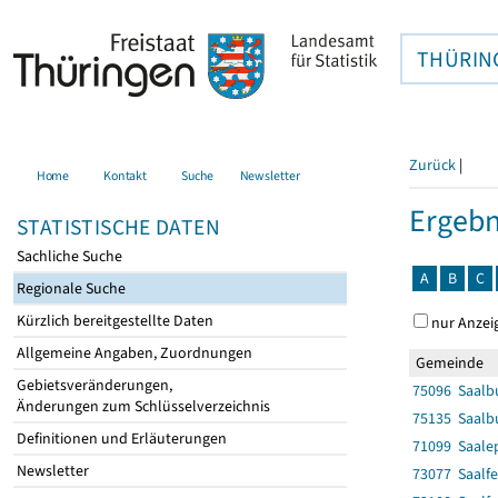
THÜRIN
Zurück
|
Home
Kontakt
Suche
Newsletter
Ergebn
STATISTISCHE DATEN
Sachliche Suche
A
B
C
Regionale Suche
Kürzlich bereitgestellte Daten
nur Anzei
Allgemeine Angaben, Zuordnungen
Gemeinde
Gebietsveränderungen,
75096 Saalbu
Änderungen zum Schlüsselverzeichnis
75135 Saalbu
Definitionen und Erläuterungen
71099 Saalep
Newsletter
73077 Saalfe