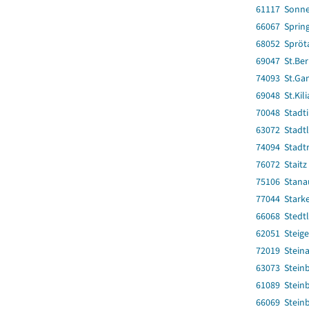
61117 Sonne
66067 Spring
68052 Spröt
69047 St.Be
74093 St.Gan
69048 St.Kil
70048 Stadti
63072 Stadtl
74094 Stadtr
76072 Staitz
75106 Stana
77044 Stark
66068 Stedt
62051 Steige
72019 Steina
63073 Stein
61089 Stein
66069 Steinb