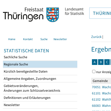
THÜRIN
Zurück
|
Home
Kontakt
Suche
Newsletter
Ergebn
STATISTISCHE DATEN
Sachliche Suche
A
B
C
Regionale Suche
Kürzlich bereitgestellte Daten
nur Anzei
Allgemeine Angaben, Zuordnungen
Gemeinde
Gebietsveränderungen,
70051 Wach
Änderungen zum Schlüsselverzeichnis
61101 Wachs
Definitionen und Erläuterungen
61102 Wahl
Newsletter
66083 Wahn