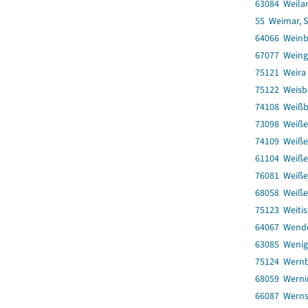
63084 Weila
55 Weimar, S
64066 Weinb
67077 Weing
75121 Weira
75122 Weisb
74108 Weiß
73098 Weiß
74109 Weiß
61104 Weiß
76081 Weiße
68058 Weiße
75123 Weiti
64067 Wend
63085 Wenig
75124 Wern
68059 Werni
66087 Wern