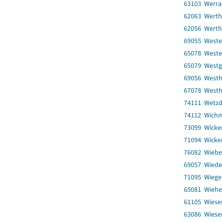
63103 Werra-
62063 Werth
62056 Werth
69055 Weste
65078 Weste
65079 West
69056 West
67078 West
74111 Wetzd
74112 Wich
73099 Wicke
71094 Wicke
76082 Wiebe
69057 Wiede
71095 Wiege
65081 Wiehe,
61105 Wiese
63086 Wiese