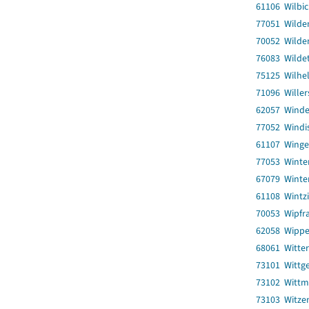
61106 Wilbi
77051 Wilde
70052 Wilde
76083 Wilde
75125 Wilhe
71096 Willer
62057 Wind
77052 Windi
61107 Winge
77053 Winte
67079 Winter
61108 Wintz
70053 Wipfra
62058 Wippe
68061 Witte
73101 Wittg
73102 Wittm
73103 Witze