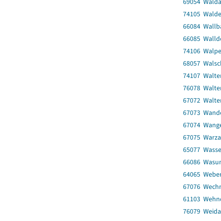
69054 Wald
74105 Walde
66084 Wallb
66085 Walld
74106 Walpe
68057 Walsc
74107 Walte
76078 Walter
67072 Walte
67073 Wand
67074 Wang
67075 Warza
65077 Wasse
66086 Wasun
64065 Weber
67076 Wech
61103 Wehn
76079 Weida,