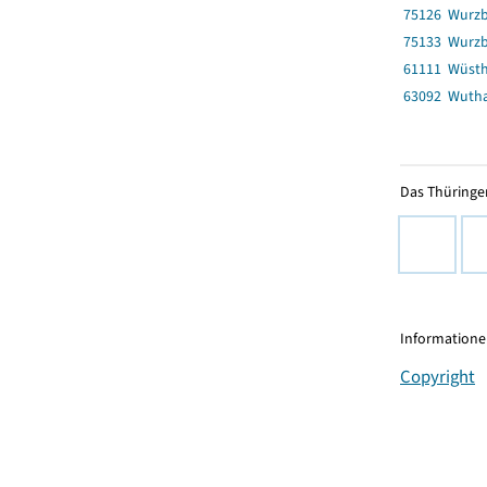
75126 Wurzb
75133 Wurzb
61111 Wüst
63092 Wutha
Das Thüringer
Informationen
Copyright